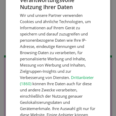
Kein Dauergarten ohne
Nutzung Ihrer Daten
GERMAN
Bewilligung
Wir und unsere Partner verwenden
FRENCH
Cookies und ähnliche Technologien, um
Informationen auf Ihrem Gerät zu
Pflanzenbau
speichern und darauf zuzugreifen und
Raufutter aus dem Sack
personenbezogene Daten wie Ihre IP-
Adresse, eindeutige Kennungen und
Browsing-Daten zu verarbeiten, für
personalisierte Werbung und Inhalte,
Messung von Werbung und Inhalten,
NOV
JAN
Zielgruppen-Insights und zur
19
-
28
Verbesserung von Diensten.
Drittanbieter
(1860)
können Ihre Daten auch für diese
und andere Zwecke verarbeiten,
einschließlich der Nutzung genauer
Geolokalisierungsdaten und
Gerätemerkmale. Ihre Auswahl gilt nur für
diese Website. Einige Anbieter können