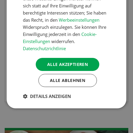
sich statt auf Ihre Einwilligung auf
Fachkurs Aquakultur
berechtigte Interessen stützen; Sie haben
das Recht, in den
Werbeeinstellungen
Widerspruch einzulegen. Sie können Ihre
Sind Sie in der Fischzucht tätig oder
Einwilligung jederzeit in den
Cookie-
t
interessieren Sie sich für das Thema? In
Einstellungen
widerrufen.
diesem Fall ist unser FBA-Weiterbildungskurs
Datenschutzrichtlinie
die perfekte Wahl für Sie. Der Abschluss lässt
sich mit einem Praktikum zum fachbezogenen,
ALLE AKZEPTIEREN
berufsunabhängigen Ausweis erweitern.
ALLE ABLEHNEN
MEHR ZUR VERANSTALTUNG
DETAILS ANZEIGEN