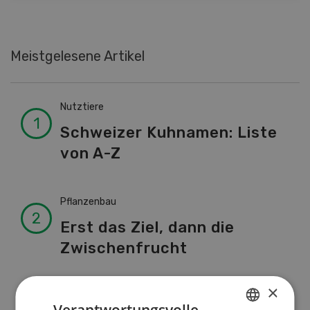
Meistgelesene Artikel
Nutztiere
Schweizer Kuhnamen: Liste
von A-Z
Pflanzenbau
Erst das Ziel, dann die
Zwischenfrucht
×
Betriebsführung
Verantwortungsvolle