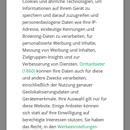
Cookies und ähnliche Technologien, um
Informationen auf Ihrem Gerät zu
Schweizer Kuhnamen: Liste
speichern und darauf zuzugreifen und
von A-Z
personenbezogene Daten wie Ihre IP-
Adresse, eindeutige Kennungen und
Browsing-Daten zu verarbeiten, für
Betriebsführung
personalisierte Werbung und Inhalte,
Ressourcen: Mit Fäusten
Messung von Werbung und Inhalten,
Zielgruppen-Insights und zur
gegen die Alters-Sichtigkeit
Verbesserung von Diensten.
Drittanbieter
(1860)
können Ihre Daten auch für diese
und andere Zwecke verarbeiten,
Pflanzenbau
einschließlich der Nutzung genauer
Raufutter aus dem Sack
Geolokalisierungsdaten und
Gerätemerkmale. Ihre Auswahl gilt nur für
diese Website. Einige Anbieter können
Nutztiere
sich statt auf Ihre Einwilligung auf
Stallklima - Hitzestress
berechtigte Interessen stützen; Sie haben
das Recht, in den
Werbeeinstellungen
verhindern