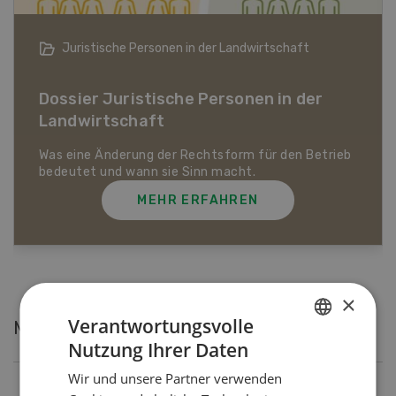
Bio-Artikel
Dossier Bio-Artikel
MEHR ERFAHREN
×
Verantwortungsvolle
Meistgelesene Artikel
Nutzung Ihrer Daten
GERMAN
Wir und unsere Partner verwenden
FRENCH
Nutztiere