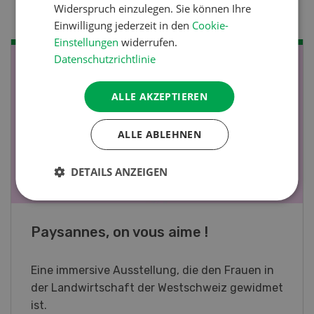
Widerspruch einzulegen. Sie können Ihre
Einwilligung jederzeit in den
Cookie-
Einstellungen
widerrufen.
Datenschutzrichtlinie
NOV
JAN
19
-
28
ALLE AKZEPTIEREN
ALLE ABLEHNEN
DETAILS ANZEIGEN
Fachkurs Aquakultur
Sind Sie in der Fischzucht tätig oder
interessieren Sie sich für das Thema? In
diesem Fall ist unser FBA-Weiterbildungskurs