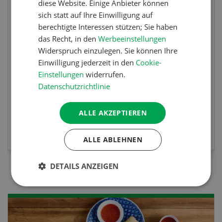
Fachkurs Aquakultur
diese Website. Einige Anbieter können
sich statt auf Ihre Einwilligung auf
berechtigte Interessen stützen; Sie haben
Sind Sie in der Fischzucht tätig oder
das Recht, in den
Werbeeinstellungen
interessieren Sie sich für das Thema? In
Widerspruch einzulegen. Sie können Ihre
diesem Fall ist unser FBA-Weiterbildungskurs
Einwilligung jederzeit in den
Cookie-
die perfekte Wahl für Sie. Der Abschluss lässt
Einstellungen
widerrufen.
sich mit einem Praktikum zum fachbezogenen,
Datenschutzrichtlinie
berufsunabhängigen Ausweis erweitern.
ALLE AKZEPTIEREN
MEHR ZUR VERANSTALTUNG
ALLE ABLEHNEN
DETAILS ANZEIGEN