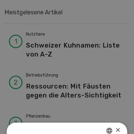
Meistgelesene Artikel
Nutztiere
Schweizer Kuhnamen: Liste
von A-Z
Betriebsführung
Ressourcen: Mit Fäusten
gegen die Alters-Sichtigkeit
Pflanzenbau
Raufutter aus dem Sack
×