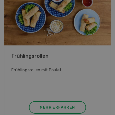
Poulet mit Spinat-Dörrtomaten-
Rahmsauce
Poulet mit Spinat-Dörrtomaten-Rahmsauce
(Gut zu wissen: Bandnudeln mit etwas
geschmolzener Butter und Pfeffer verfeinern).
MEHR ERFAHREN