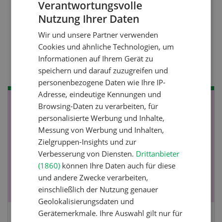
Verantwortungsvolle
Nutzung Ihrer Daten
GERMAN
Nutztiere
Wir und unsere Partner verwenden
FRENCH
Stallklima - Hitzestress
Cookies und ähnliche Technologien, um
verhindern
Informationen auf Ihrem Gerät zu
speichern und darauf zuzugreifen und
personenbezogene Daten wie Ihre IP-
Adresse, eindeutige Kennungen und
Browsing-Daten zu verarbeiten, für
NOV
JAN
personalisierte Werbung und Inhalte,
19
-
28
Messung von Werbung und Inhalten,
Zielgruppen-Insights und zur
Verbesserung von Diensten.
Drittanbieter
(1860)
können Ihre Daten auch für diese
und andere Zwecke verarbeiten,
einschließlich der Nutzung genauer
Geolokalisierungsdaten und
Gerätemerkmale. Ihre Auswahl gilt nur für