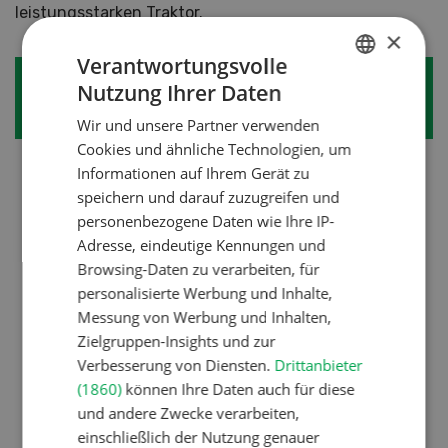
leistungsstarken Traktor.
×
Verantwortungsvolle
Tip
Sicheres Arbeiten mit der
Nutzung Ihrer Daten
GERMAN
p
Seilwinde
Wir und unsere Partner verwenden
FRENCH
Cookies und ähnliche Technologien, um
Ein wichtiges Hilfsmittel für die Forstarbeit ist
Informationen auf Ihrem Gerät zu
die Seilwinde. Ohne Seilwinde sollte auf
speichern und darauf zuzugreifen und
personenbezogene Daten wie Ihre IP-
Waldarbeiten verzichtet werden. In der
Adresse, eindeutige Kennungen und
Landwirtschaft sind aber häufig veraltete
Browsing-Daten zu verarbeiten, für
Seilwinden anzutreffen und es wird mit
personalisierte Werbung und Inhalte,
Traktoren ohne Fahrerschutz gearbeitet. Diese
Messung von Werbung und Inhalten,
Ausrüstungen bergen Risiken, die vermieden
Zielgruppen-Insights und zur
werden sollten.
Verbesserung von Diensten.
Drittanbieter
Anforderungen an Seilwinden
(1860)
können Ihre Daten auch für diese
und andere Zwecke verarbeiten,
Traktorgrösse und Zugkraft der Seilwinde
einschließlich der Nutzung genauer