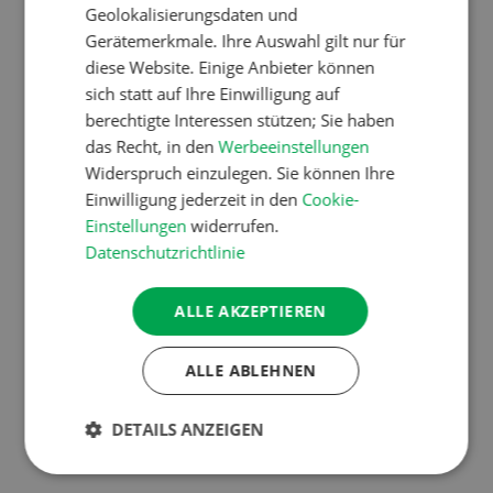
müssen aufeinander abgestimmt sein. Pro
Geolokalisierungsdaten und
Tonne Zugkraft sind zehn bis zwölf PS
Gerätemerkmale. Ihre Auswahl gilt nur für
erforderlich. Dies nicht wegen der
diese Website. Einige Anbieter können
Zapfwellenleistung, sondern wegen des
sich statt auf Ihre Einwilligung auf
Gewichts des Zugfahrzeugs. Einen grossen
berechtigte Interessen stützen; Sie haben
Vorteil bieten funkgesteuerte Winden. Die
das Recht, in den
Werbeeinstellungen
Mehrkosten können durch Zeitersparnis und
Widerspruch einzulegen. Sie können Ihre
Sicherheitsgewinn wettgemacht werden. Die
Einwilligung jederzeit in den
Cookie-
Seilwinde muss in einwandfreiem Zustand sein
Einstellungen
widerrufen.
und dem heutigen Stand der Technik
Datenschutzrichtlinie
entsprechen. Dazu gehören:
ALLE AKZEPTIEREN
Heckschutzgitter
Totmannschaltung
ALLE ABLEHNEN
Seilbremse
DETAILS ANZEIGEN
passendes Drahtseil