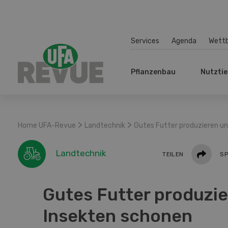
Services
Agenda
Wett
Pflanzenbau
Nutztie
>
>
Home UFA-Revue
Landtechnik
Gutes Futter produzieren u
Teilen
Landtechnik
TEILEN
SP
Gutes Futter produzi
Insekten schonen