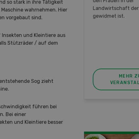
en DemoDays 2026 nach
den Frauen in der
 so stark in ihre Tätigkeit
isbach zu Live-
Landwirtschaft de
er Maschine wahrnehmen. Hier
nstrationen und der CH-
gewidmet ist.
n vorgebaut sind.
ere des neuen 8-Rad-
rders ein.
 Insekten und Kleintiere aus
alls Stützräder / auf dem
MEHR ZUR
MEHR Z
 entstehende Sog zieht
VERANSTALTUNG
VERANSTA
ine.
chwindigkeit führen bei
. Bei einer
ekten und Kleintiere besser