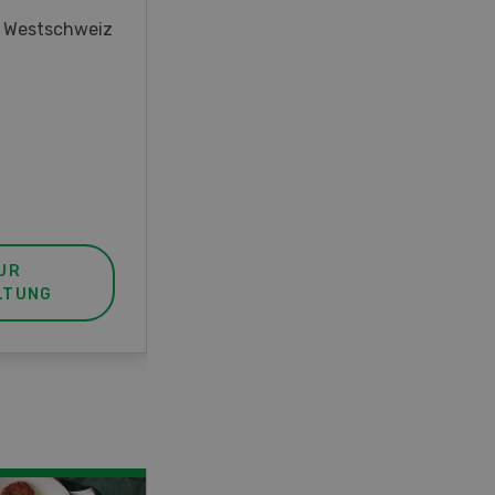
oder interessieren Sie sich für
r Westschweiz
das Thema? In diesem Fall ist
unser FBA-Weiterbildungskurs
die perfekte Wahl für Sie. Der
Abschluss lässt sich mit einem
Praktikum zum fachbezogenen,
berufsunabhängigen Ausweis
erweitern.
UR
MEHR ZUR
LTUNG
VERANSTALTUNG