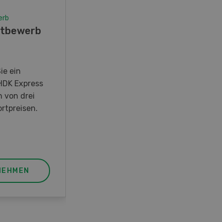
erb
Wettbewerb
tbewerb
Fotorätsel 07-08/26
Gewinnen Sie eines von fünf
LANDI Taschenmessern
ie ein
HDK Express
n von drei
rtpreisen.
NEHMEN
JETZT TEILNEHMEN