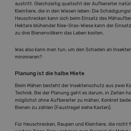
austritt. Gleichzeitig quetscht der Aufbereiter natü
Kleintiere, die in den Wiesen leben: Die Schädigung
Heuschrecken kann sich beim Einsatz des Mähaufbere
Hektare blühender Klee-Gras-Wiese kann der Einsatz 
zu drei Bienenvölkern das Leben kosten.
Was also kann man tun, um den Schaden an Insekten
minimieren?
Planung ist die halbe Miete
Beim Mähen besteht der Insektenschutz aus zwei 
Technik. Bei der Planung geht es darum, in Zeiten ho
möglichst ohne Aufbereiter zu mähen. Konkret bedeu
Bienen zu zählen (Faustregel siehe Kasten).
Hof in neuer Hand
La
Für Heuschrecken, Raupen und Kleintiere, die nicht f