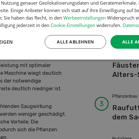
er Nutzung genauer Geolokalisierungsdaten und Gerätemerkmale. I
Schwei
ens oder nach 18 Uhr
ite. Einige Anbieter können sich statt auf Ihre Einwilligung auf b
Kuhnam
ommen geringer.
n; Sie haben das Recht, in den
Werbeeinstellungen
Widerspruch ei
von A-
lligung jederzeit in den
Cookie-Einstellungen
widerrufen.
Datensc
EIGEN
ALLE ABLEHNEN
ALLE A
Betriebsführ
 dass man eigentlich nur
Ressour
 kann. Die
Fäusten
eistung mit optimaler
e Maschine wiegt deutlich
Alters-
ss der notwendige
eite deutlich niedriger ist.
Pflanzenbau
fehlenden Saugwirkung
Raufut
 werden weniger geschädigt.
dem Sa
he Vorteile: Die
odurch sich die Pflanzen
sen.
Nutztiere