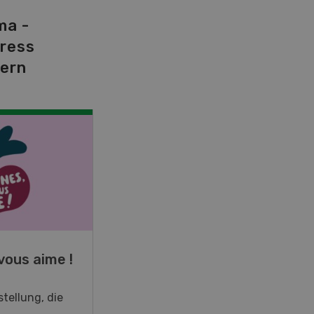
ma -
tress
dern
NOV
JAN
19
-
28
vous aime !
Fachkurs Aquakultur
tellung, die
Sind Sie in der Fischzucht tätig