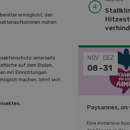
Stallkli
ereiter ermöglicht, den
Hitzes
Insektenaufkommen mähen
verhin
EP
NOV
DEZ
nsektenschutz: einerseits
gefläche auf dem Boden,
-
11
08
-
31
inen mit Einrichtungen
n möglich machen, lohnt sich
Insekten.
o Days 2026
Paysannes, on 
eller Forstmaschinen laden
Eine immersive Auss