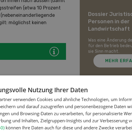
von innen nach aussen (damit
ier Landwirtschaft im
gsstreifen (etwa 10 Prozent
awandel
Dossier Juristis
d (nebeneinanderliegende
Personen in der
gilt: möglichst keinen
uf den Schweizer Pflanzenbau
Landwirtschaft
ie Tierhaltung zukommt und
ch die Schweizer
irtschaft gegen Hitze,
Was eine Änderung d
enheit und Extremwetter
für den Betrieb bede
zen kann.
sie Sinn macht.
MEHR ERFAHREN
MEHR ERF
weniger als eine Biene
ngsvolle Nutzung Ihrer Daten
artner verwenden Cookies und ähnliche Technologien, um Inform
hten (rotierende Mähwerke
Meistgelesene Artik
peichern und darauf zuzugreifen und personenbezogene Daten wie
ngen und Browsing-Daten zu verarbeiten, für personalisierte Wer
Bienen / ha): nur mit
ung und Inhalten, Zielgruppen-Insights und zur Verbesserung v
Nutztiere
60)
können Ihre Daten auch für diese und andere Zwecke verarbei