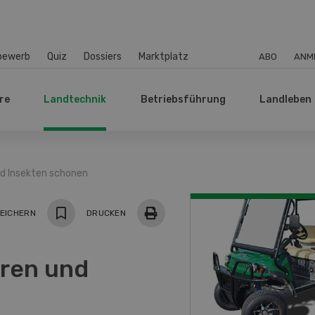
bewerb
Quiz
Dossiers
Marktplatz
ABO
ANM
re
Landtechnik
Betriebsführung
Landleben
nd Insekten schonen
EICHERN
DRUCKEN
eren und