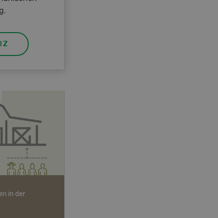
g.
IZ
n in der
Bio-Artikel