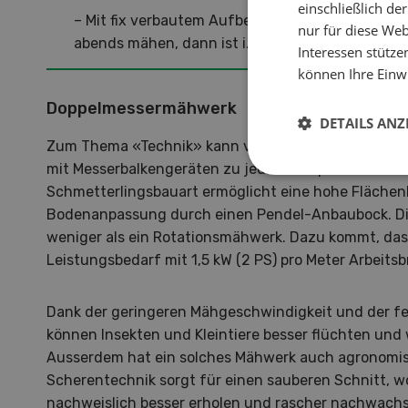
einschließlich d
– Mit fix verbautem Aufbereiter: vor 7 Uhr morg
nur für diese Webs
abends mähen, dann ist i. d. R. das Bienenaufk
Interessen stütze
können Ihre Einwi
Doppelmessermähwerk
DETAILS ANZ
Zum Thema «Technik» kann vorausgeschickt werden,
mit Messerbalkengeräten zu jedem Zeitpunkt mähen
Schmetterlingsbauart ermöglicht eine hohe Flächenl
Bodenanpassung durch einen Pendel-Anbaubock. Di
weniger als ein Rotationsmähwerk. Dazu kommt, da
Leistungsbedarf mit 1,5 kW (2 PS) pro Meter Arbeitsbr
Dank der geringeren Mähgeschwindigkeit und der 
können Insekten und Kleintiere besser flüchten und
Ausserdem hat ein solches Mähwerk auch agronomisc
Scherentechnik sorgt für einen sauberen Schnitt, w
nachweislich besser erholen und rascher nachwach