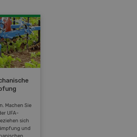
chanische
pfung
en. Machen Sie
der UFA-
beziehen sich
kämpfung und
hanischen