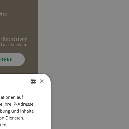
che
er Rechtsform
Dossier Bio-Artikel
utet und wann
AHREN
MEHR ERFAHREN
×
ationen auf
GERMAN
el
 Ihre IP-Adresse,
FRENCH
bung und Inhalte,
on Diensten.
ten,