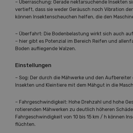
zu d
– Überraschung: Gerade nektarsuchende Insekten sind
Wiedl
vertieft, dass sie weder Geräusch noch Vibration d
Demo
können Insektenscheuchen helfen, die den Maschine
Premi
Forwa
– Überfahrt: Die Bodenbelastung wirkt sich auch auf
– hier gibt es Potenzial im Bereich Reifen und allenf
Boden aufliegende Walzen.
Einstellungen
– Sog: Der durch die Mähwerke und den Aufbereiter
Insekten und Kleintiere mit dem Mähgut in die Masch
– Fahrgeschwindigkeit: Hohe Drehzahl und hohe Ges
rotierenden Mähwerken zu deutlich höheren Schäden
Fahrgeschwindigkeit von 10 bis 15 km / h können Ins
flüchten.