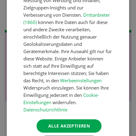
Messung von Werbung und Inhalten,
Pflanzenbau
Zielgruppen-Insights und zur
Raufutter aus dem Sack
Verbesserung von Diensten.
Drittanbieter
(1860)
können Ihre Daten auch für diese
und andere Zwecke verarbeiten,
einschließlich der Nutzung genauer
NOV
JAN
Geolokalisierungsdaten und
Gerätemerkmale. Ihre Auswahl gilt nur für
19
-
28
diese Website. Einige Anbieter können
sich statt auf Ihre Einwilligung auf
berechtigte Interessen stützen; Sie haben
das Recht, in den
Werbeeinstellungen
Widerspruch einzulegen. Sie können Ihre
Einwilligung jederzeit in den
Cookie-
Einstellungen
widerrufen.
Datenschutzrichtlinie
Fachkurs Aquakultur
ALLE AKZEPTIEREN
Sind Sie in der Fischzucht tätig oder