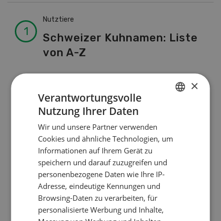
Nutztiere
Schweizer Kuhnamen: Liste
von A-Z
×
Pflanzenbau
Verantwortungsvolle
Erst das Ziel, dann die
Nutzung Ihrer Daten
GERMAN
Zwischenfrucht
Wir und unsere Partner verwenden
FRENCH
Cookies und ähnliche Technologien, um
Informationen auf Ihrem Gerät zu
Betriebsführung
speichern und darauf zuzugreifen und
Kein Dauergarten ohne
personenbezogene Daten wie Ihre IP-
Bewilligung
Adresse, eindeutige Kennungen und
Browsing-Daten zu verarbeiten, für
personalisierte Werbung und Inhalte,