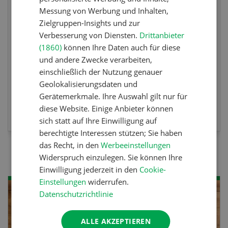
Die Keller Forstmaschinen laden zu den
Messung von Werbung und Inhalten,
DemoDays 2026 nach Wiedlisbach zu Live-
Zielgruppen-Insights und zur
Demonstrationen und der CH-Premiere des
Verbesserung von Diensten.
Drittanbieter
neuen 8-Rad-Forwarders ein.
(1860)
können Ihre Daten auch für diese
und andere Zwecke verarbeiten,
einschließlich der Nutzung genauer
Geolokalisierungsdaten und
Gerätemerkmale. Ihre Auswahl gilt nur für
MEHR ZUR VERANSTALTUNG
diese Website. Einige Anbieter können
sich statt auf Ihre Einwilligung auf
berechtigte Interessen stützen; Sie haben
das Recht, in den
Werbeeinstellungen
Widerspruch einzulegen. Sie können Ihre
Einwilligung jederzeit in den
Cookie-
Einstellungen
widerrufen.
Datenschutzrichtlinie
ALLE AKZEPTIEREN