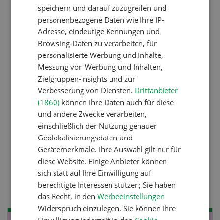
speichern und darauf zuzugreifen und
personenbezogene Daten wie Ihre IP-
Pflanzenbau
Adresse, eindeutige Kennungen und
Erst das Ziel, dann die
Browsing-Daten zu verarbeiten, für
personalisierte Werbung und Inhalte,
Zwischenfrucht
Messung von Werbung und Inhalten,
Zielgruppen-Insights und zur
Verbesserung von Diensten.
Drittanbieter
Betriebsführung
(1860)
können Ihre Daten auch für diese
Kein Dauergarten ohne
und andere Zwecke verarbeiten,
Bewilligung
einschließlich der Nutzung genauer
Geolokalisierungsdaten und
Gerätemerkmale. Ihre Auswahl gilt nur für
diese Website. Einige Anbieter können
Pflanzenbau
sich statt auf Ihre Einwilligung auf
Raufutter aus dem Sack
berechtigte Interessen stützen; Sie haben
das Recht, in den
Werbeeinstellungen
Widerspruch einzulegen. Sie können Ihre