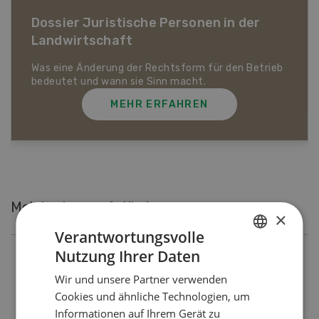
Dossier Bio-Artikel
MEHR ERFAHREN
Meistgelesene Artikel
×
Verantwortungsvolle
Nutzung Ihrer Daten
GERMAN
Nutztiere
Wir und unsere Partner verwenden
Schweizer Kuhnamen: Liste
FRENCH
Cookies und ähnliche Technologien, um
von A-Z
Informationen auf Ihrem Gerät zu