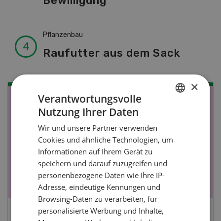
Bewilligung
Pflanzenbau
Raufutter aus dem Sack
×
Verantwortungsvolle
NOV
JAN
Nutzung Ihrer Daten
GERMAN
19
-
28
Wir und unsere Partner verwenden
FRENCH
Cookies und ähnliche Technologien, um
Informationen auf Ihrem Gerät zu
speichern und darauf zuzugreifen und
personenbezogene Daten wie Ihre IP-
Adresse, eindeutige Kennungen und
Browsing-Daten zu verarbeiten, für
personalisierte Werbung und Inhalte,
Fachkurs Aquakultur