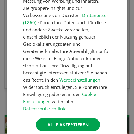
Messung von Werbung und Inhalten,
Zielgruppen-Insights und zur
Sind Sie in der Fischzucht tätig oder
Verbesserung von Diensten.
Drittanbieter
interessieren Sie sich für das Thema? In
(1860)
können Ihre Daten auch für diese
diesem Fall ist unser FBA-Weiterbildungskurs
und andere Zwecke verarbeiten,
einschließlich der Nutzung genauer
die perfekte Wahl für Sie. Der Abschluss lässt
Geolokalisierungsdaten und
sich mit einem Praktikum zum fachbezogenen,
Gerätemerkmale. Ihre Auswahl gilt nur für
berufsunabhängigen Ausweis erweitern.
diese Website. Einige Anbieter können
sich statt auf Ihre Einwilligung auf
berechtigte Interessen stützen; Sie haben
MEHR ZUR VERANSTALTUNG
das Recht, in den
Werbeeinstellungen
Widerspruch einzulegen. Sie können Ihre
Einwilligung jederzeit in den
Cookie-
Einstellungen
widerrufen.
Datenschutzrichtlinie
ALLE AKZEPTIEREN