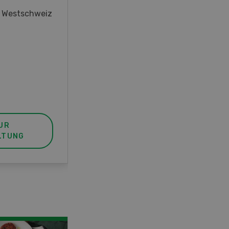
oder interessieren Sie sich für
r Westschweiz
das Thema? In diesem Fall ist
unser FBA-Weiterbildungskurs
die perfekte Wahl für Sie. Der
Abschluss lässt sich mit einem
Praktikum zum fachbezogenen,
berufsunabhängigen Ausweis
erweitern.
UR
MEHR ZUR
LTUNG
VERANSTALTUNG