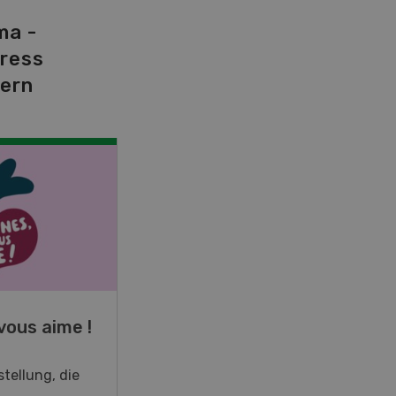
ma -
tress
dern
NOV
JAN
19
-
28
vous aime !
Fachkurs Aquakultur
tellung, die
Sind Sie in der Fischzucht tätig