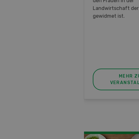
en DemoDays 2026 nach
den Frauen in der
isbach zu Live-
Landwirtschaft de
nstrationen und der CH-
gewidmet ist.
ere des neuen 8-Rad-
rders ein.
MEHR ZUR
MEHR Z
VERANSTALTUNG
VERANSTA