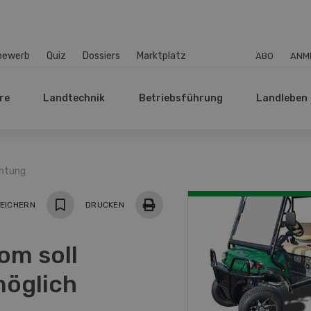
bewerb
Quiz
Dossiers
Marktplatz
ABO
ANM
re
Landtechnik
Betriebsführung
Landleben
chtung
EICHERN
DRUCKEN
om soll
möglich