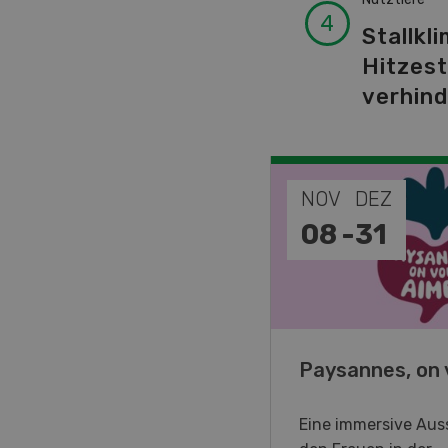
Stallkli
Hitzes
verhin
EP
NOV
DEZ
-
11
08
-
31
o Days 2026
Paysannes, on 
eller Forstmaschinen laden
Eine immersive Auss