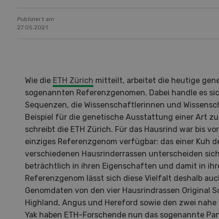
Publiziert am
27.05.2021
Wie die
ETH Zürich
mitteilt, arbeitet die heutige ge
sogenannten Referenzgenomen. Dabei handle es si
Sequenzen, die Wissenschaftlerinnen und Wissenscha
Beispiel für die genetische Ausstattung einer Art 
schreibt die ETH Zürich. Für das Hausrind war bis vo
einziges Referenzgenom verfügbar: das einer Kuh de
verschiedenen Hausrinderrassen unterscheiden sic
beträchtlich in ihren Eigenschaften und damit in ih
Referenzgenom lässt sich diese Vielfalt deshalb auc
Genomdaten von den vier Hausrindrassen Original S
Hof in neuer Hand
La
Highland, Angus und Hereford sowie den zwei nahe
Yak haben ETH-Forschende nun das sogenannte Pan