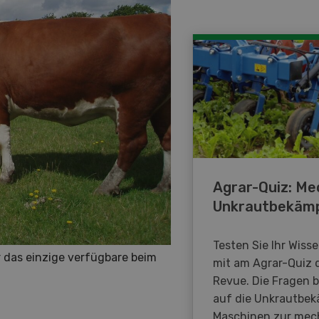
Agrar-Quiz: Me
Unkrautbekäm
Testen Sie Ihr Wiss
 das einzige verfügbare beim
mit am Agrar-Quiz 
Revue. Die Fragen 
auf die Unkrautbe
Maschinen zur mec