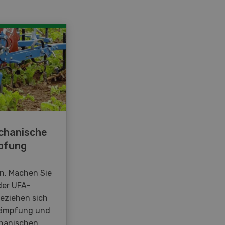
chanische
pfung
en. Machen Sie
der UFA-
beziehen sich
kämpfung und
hanischen