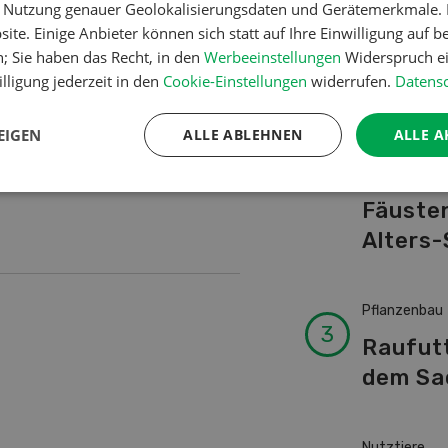
chenden nun aber, Gene und
er Nutzung genauer Geolokalisierungsdaten und Gerätemerkmale. I
Schwei
rscheiden, schneller und
ite. Einige Anbieter können sich statt auf Ihre Einwilligung auf b
Kuhnam
n; Sie haben das Recht, in den
Werbeeinstellungen
Widerspruch ei
von A-
lligung jederzeit in den
Cookie-Einstellungen
widerrufen.
Datensc
EIGEN
ALLE ABLEHNEN
ALLE A
Betriebsführ
Ressour
Fäusten
Alters-
Pflanzenbau
Raufut
dem Sa
Nutztiere