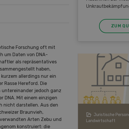
Unkrautbekämpfun
ZUM QU
netische Forschung oft mit
ch um Daten von DNA-
ftler als repräsentatives
zusammengestellt haben,
r kurzem allerdings nur ein
r Rasse Hereford. Die
h untereinander jedoch ganz
rer DNA. Mit einem einzigen
h nicht darstellen. Aus den
chweizer Braunvieh,
ndwirtschaft im Klimawandel
Juristische Persone
 verwandten Arten Zebu und
Landwirtschaft
genom konstruiert: die