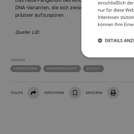
Das neue Pangenom des Rindes erlaube es den Fors
einschließlich d
DNA-Varianten, die sich zwischen Rinderrassen unte
nur für diese Webs
präziser aufzuspüren.
Interessen stütze
können Ihre Einwi
Quelle: LID
DETAILS ANZ
THEMEN
FORSCHUNG
WISSENSCHAFT
ZUCHT
Teilen
TEILEN
SPEICHERN
DRUCKEN