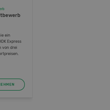
erb
Wettbewerb
tbewerb
Fotorätsel 07-08/26
Gewinnen Sie eines von fünf
LANDI Taschenmessern
ie ein
HDK Express
n von drei
rtpreisen.
NEHMEN
JETZT TEILNEHMEN