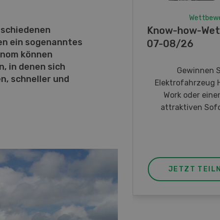
Wettbew
Know-how-Wet
rschiedenen
en ein sogenanntes
07-08/26
enom können
, in denen sich
Gewinnen S
n, schneller und
Elektrofahrzeug 
Work oder eine
attraktiven Sofo
JETZT TEIL