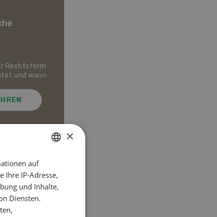
che
er Rechtsform
Dossier Bio-Artikel
utet und wann
AHREN
MEHR ERFAHREN
×
ationen auf
GERMAN
el
 Ihre IP-Adresse,
FRENCH
bung und Inhalte,
on Diensten.
ten,