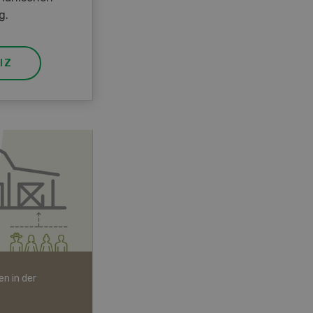
g.
IZ
n in der
Bio-Artikel