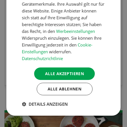
Gerätemerkmale. Ihre Auswahl gilt nur für
diese Website. Einige Anbieter können
Sind Sie in der Fischzucht tätig oder
sich statt auf Ihre Einwilligung auf
interessieren Sie sich für das Thema? In
berechtigte Interessen stützen; Sie haben
diesem Fall ist unser FBA-Weiterbildungskurs
das Recht, in den
Werbeeinstellungen
die perfekte Wahl für Sie. Der Abschluss lässt
Widerspruch einzulegen. Sie können Ihre
sich mit einem Praktikum zum fachbezogenen,
Einwilligung jederzeit in den
Cookie-
berufsunabhängigen Ausweis erweitern.
Einstellungen
widerrufen.
Datenschutzrichtlinie
MEHR ZUR VERANSTALTUNG
ALLE AKZEPTIEREN
ALLE ABLEHNEN
DETAILS ANZEIGEN