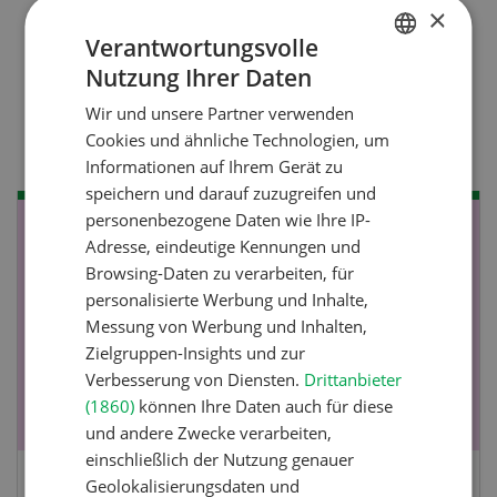
×
Verantwortungsvolle
Nutztiere
Nutzung Ihrer Daten
GERMAN
Stallklima - Hitzestress
Wir und unsere Partner verwenden
FRENCH
verhindern
Cookies und ähnliche Technologien, um
Informationen auf Ihrem Gerät zu
speichern und darauf zuzugreifen und
personenbezogene Daten wie Ihre IP-
NOV
JAN
Adresse, eindeutige Kennungen und
19
-
28
Browsing-Daten zu verarbeiten, für
personalisierte Werbung und Inhalte,
Messung von Werbung und Inhalten,
Zielgruppen-Insights und zur
Verbesserung von Diensten.
Drittanbieter
(1860)
können Ihre Daten auch für diese
und andere Zwecke verarbeiten,
einschließlich der Nutzung genauer
Geolokalisierungsdaten und
Fachkurs Aquakultur