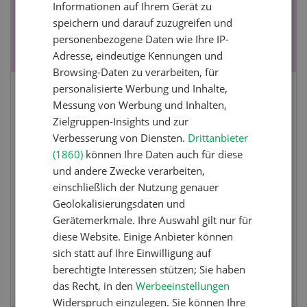
Informationen auf Ihrem Gerät zu
speichern und darauf zuzugreifen und
personenbezogene Daten wie Ihre IP-
Adresse, eindeutige Kennungen und
Browsing-Daten zu verarbeiten, für
personalisierte Werbung und Inhalte,
Fachkurs Aquakultur
Messung von Werbung und Inhalten,
Zielgruppen-Insights und zur
Verbesserung von Diensten.
Drittanbieter
Sind Sie in der Fischzucht tätig oder
(1860)
können Ihre Daten auch für diese
interessieren Sie sich für das Thema? In
und andere Zwecke verarbeiten,
diesem Fall ist unser FBA-Weiterbildungskurs
einschließlich der Nutzung genauer
die perfekte Wahl für Sie. Der Abschluss lässt
Geolokalisierungsdaten und
sich mit einem Praktikum zum fachbezogenen,
Gerätemerkmale. Ihre Auswahl gilt nur für
berufsunabhängigen Ausweis erweitern.
diese Website. Einige Anbieter können
sich statt auf Ihre Einwilligung auf
berechtigte Interessen stützen; Sie haben
MEHR ZUR VERANSTALTUNG
das Recht, in den
Werbeeinstellungen
Widerspruch einzulegen. Sie können Ihre