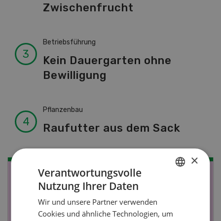
Zwischenfrucht
Betriebsführung
Kein Dauergarten ohne
Bewilligung
Pflanzenbau
Raufutter aus dem Sack
×
Verantwortungsvolle
NOV
JAN
Nutzung Ihrer Daten
GERMAN
19
-
28
Wir und unsere Partner verwenden
FRENCH
Cookies und ähnliche Technologien, um