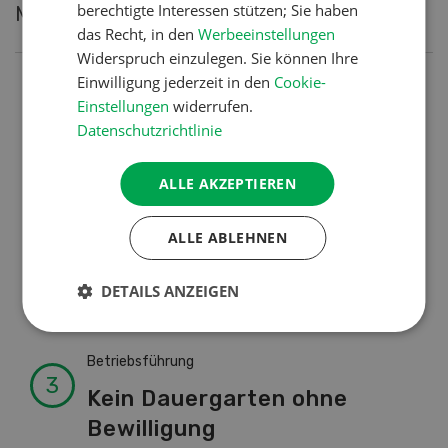
berechtigte Interessen stützen; Sie haben
Meistgelesene Artikel
das Recht, in den
Werbeeinstellungen
Widerspruch einzulegen. Sie können Ihre
Einwilligung jederzeit in den
Cookie-
Nutztiere
Einstellungen
widerrufen.
Schweizer Kuhnamen: Liste
Datenschutzrichtlinie
von A-Z
ALLE AKZEPTIEREN
Pflanzenbau
ALLE ABLEHNEN
Erst das Ziel, dann die
Zwischenfrucht
DETAILS ANZEIGEN
Betriebsführung
Kein Dauergarten ohne
Bewilligung