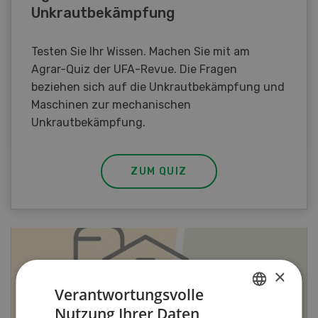
Unkrautbekämpfung
Testen Sie Ihr Wissen. Machen Sie mit am
Agrar-Quiz der UFA-Revue. Die Fragen
beziehen sich auf die Unkrautbekämpfung und
Maschinen zur mechanischen
Unkrautbekämpfung.
ZUM QUIZ
×
Verantwortungsvolle
Nutzung Ihrer Daten
GERMAN