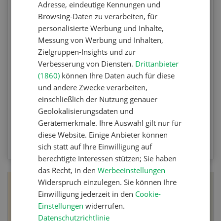
Adresse, eindeutige Kennungen und
Agrar-Quiz: Mechanische
Browsing-Daten zu verarbeiten, für
Unkrautbekämpfung
personalisierte Werbung und Inhalte,
Messung von Werbung und Inhalten,
Testen Sie Ihr Wissen. Machen Sie mit am
Zielgruppen-Insights und zur
Agrar-Quiz der UFA-Revue. Die Fragen
Verbesserung von Diensten.
Drittanbieter
beziehen sich auf die Unkrautbekämpfung und
(1860)
können Ihre Daten auch für diese
Maschinen zur mechanischen
und andere Zwecke verarbeiten,
einschließlich der Nutzung genauer
Unkrautbekämpfung.
Geolokalisierungsdaten und
Gerätemerkmale. Ihre Auswahl gilt nur für
ZUM QUIZ
diese Website. Einige Anbieter können
sich statt auf Ihre Einwilligung auf
berechtigte Interessen stützen; Sie haben
das Recht, in den
Werbeeinstellungen
Widerspruch einzulegen. Sie können Ihre
Einwilligung jederzeit in den
Cookie-
Einstellungen
widerrufen.
Datenschutzrichtlinie