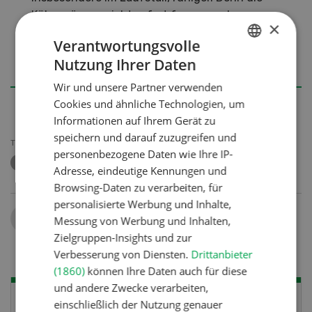
Kühe müssen nicht sofort fressen gehen,
×
wenn frisches Futter vor gelegt wird. Ist die
Verantwortungsvolle
Mischung homogen, ist sie zu jeder Zeit gleich
Nutzung Ihrer Daten
schmackhaft.
GERMAN
Wir und unsere Partner verwenden
FRENCH
Cookies und ähnliche Technologien, um
Informationen auf Ihrem Gerät zu
speichern und darauf zuzugreifen und
THEMEN
personenbezogene Daten wie Ihre IP-
MILCHKÜHE
FUTTER
MISCHUNG
Adresse, eindeutige Kennungen und
Browsing-Daten zu verarbeiten, für
personalisierte Werbung und Inhalte,
Teilen
Messung von Werbung und Inhalten,
Zielgruppen-Insights und zur
Verbesserung von Diensten.
Drittanbieter
(1860)
können Ihre Daten auch für diese
und andere Zwecke verarbeiten,
einschließlich der Nutzung genauer