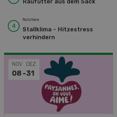
Raufutter aus dem Sack
Nutztiere
Stallklima - Hitzestress
verhindern
NOV
JAN
19
-
28