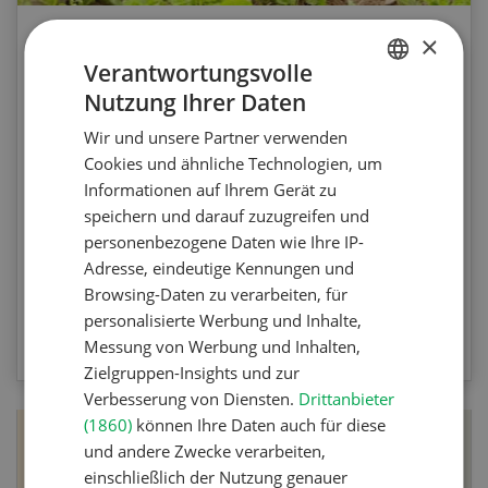
×
Agrar-Quiz: Mechanische
Verantwortungsvolle
Unkrautbekämpfung
Nutzung Ihrer Daten
GERMAN
Wir und unsere Partner verwenden
Testen Sie Ihr Wissen. Machen Sie mit am
FRENCH
Cookies und ähnliche Technologien, um
Agrar-Quiz der UFA-Revue. Die Fragen
Informationen auf Ihrem Gerät zu
beziehen sich auf die Unkrautbekämpfung und
speichern und darauf zuzugreifen und
Maschinen zur mechanischen
personenbezogene Daten wie Ihre IP-
Unkrautbekämpfung.
Adresse, eindeutige Kennungen und
Browsing-Daten zu verarbeiten, für
personalisierte Werbung und Inhalte,
ZUM QUIZ
Messung von Werbung und Inhalten,
Zielgruppen-Insights und zur
Verbesserung von Diensten.
Drittanbieter
(1860)
können Ihre Daten auch für diese
und andere Zwecke verarbeiten,
einschließlich der Nutzung genauer