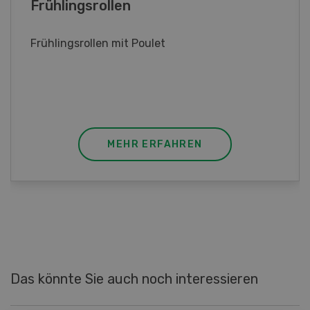
Poulet mit Spinat-Dörrtomaten-
Rahmsauce
Poulet mit Spinat-Dörrtomaten-Rahmsauce
(Gut zu wissen: Bandnudeln mit etwas
geschmolzener Butter und Pfeffer verfeinern).
MEHR ERFAHREN
Das könnte Sie auch noch interessieren