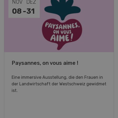
NOV
JAN
19
-
28
Fachkurs Aquakultur
Sind Sie in der Fischzucht tätig oder
interessieren Sie sich für das Thema? In
diesem Fall ist unser FBA-Weiterbildungskurs
die perfekte Wahl für Sie. Der Abschluss lässt
sich mit einem Praktikum zum fachbezogenen,
berufsunabhängigen Ausweis erweitern.