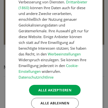
Verbesserung von Diensten.
Drittanbieter
(1860)
können Ihre Daten auch für diese
und andere Zwecke verarbeiten,
einschließlich der Nutzung genauer
Dossier Bio-Artikel
Geolokalisierungsdaten und
Gerätemerkmale. Ihre Auswahl gilt nur für
MEHR ERFAHREN
diese Website. Einige Anbieter können
sich statt auf Ihre Einwilligung auf
berechtigte Interessen stützen; Sie haben
das Recht, in den
Werbeeinstellungen
Widerspruch einzulegen. Sie können Ihre
Einwilligung jederzeit in den
Cookie-
Meistgelesene Artikel
Einstellungen
widerrufen.
Datenschutzrichtlinie
Nutztiere
ALLE AKZEPTIEREN
Schweizer Kuhnamen: Liste
von A-Z
ALLE ABLEHNEN