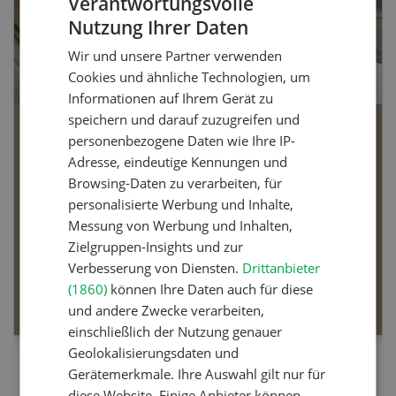
Verantwortungsvolle
Nutzung Ihrer Daten
GERMAN
Wir und unsere Partner verwenden
FRENCH
Cookies und ähnliche Technologien, um
Informationen auf Ihrem Gerät zu
speichern und darauf zuzugreifen und
Bio-Artikel
personenbezogene Daten wie Ihre IP-
Adresse, eindeutige Kennungen und
Browsing-Daten zu verarbeiten, für
personalisierte Werbung und Inhalte,
Messung von Werbung und Inhalten,
Dossier Bio-Artikel
Zielgruppen-Insights und zur
Verbesserung von Diensten.
Drittanbieter
(1860)
können Ihre Daten auch für diese
MEHR ERFAHREN
und andere Zwecke verarbeiten,
einschließlich der Nutzung genauer
Geolokalisierungsdaten und
Gerätemerkmale. Ihre Auswahl gilt nur für
diese Website. Einige Anbieter können