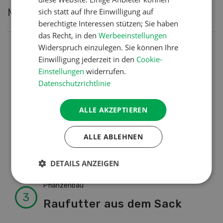
sich statt auf Ihre Einwilligung auf
Meistgelesene Artikel
berechtigte Interessen stützen; Sie haben
das Recht, in den
Werbeeinstellungen
Widerspruch einzulegen. Sie können Ihre
Nutztiere
Einwilligung jederzeit in den
Cookie-
Schweizer Kuhnamen: Liste
Einstellungen
widerrufen.
von A-Z
Datenschutzrichtlinie
ALLE AKZEPTIEREN
Betriebsführung
Ressourcen: Mit Fäusten
ALLE ABLEHNEN
gegen die Alters-Sichtigkeit
DETAILS ANZEIGEN
Pflanzenbau
Raufutter aus dem Sack