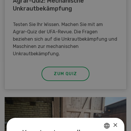
Agrar-Quiz: Mechanische
Unkrautbekämpfung
Testen Sie Ihr Wissen. Machen Sie mit am
Agrar-Quiz der UFA-Revue. Die Fragen
beziehen sich auf die Unkrautbekämpfung und
Maschinen zur mechanischen
Unkrautbekämpfung.
ZUM QUIZ
×