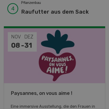
Pflanzenbau
Raufutter aus dem Sack
NOV
JAN
19
-
28
Fachkurs Aquakultur
Sind Sie in der Fischzucht tätig oder