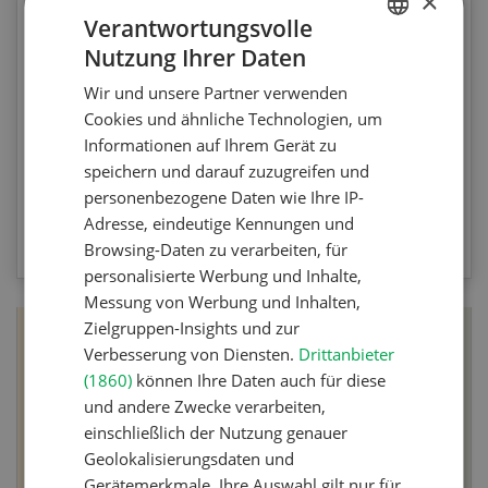
×
Verantwortungsvolle
Testen Sie Ihr Wissen. Machen Sie mit am
Nutzung Ihrer Daten
GERMAN
Agrar-Quiz der UFA-Revue. Die Fragen
beziehen sich auf die Unkrautbekämpfung und
Wir und unsere Partner verwenden
FRENCH
Cookies und ähnliche Technologien, um
Maschinen zur mechanischen
Informationen auf Ihrem Gerät zu
Unkrautbekämpfung.
speichern und darauf zuzugreifen und
personenbezogene Daten wie Ihre IP-
ZUM QUIZ
Adresse, eindeutige Kennungen und
Browsing-Daten zu verarbeiten, für
personalisierte Werbung und Inhalte,
Messung von Werbung und Inhalten,
Zielgruppen-Insights und zur
Verbesserung von Diensten.
Drittanbieter
(1860)
können Ihre Daten auch für diese
und andere Zwecke verarbeiten,
einschließlich der Nutzung genauer
Geolokalisierungsdaten und
Gerätemerkmale. Ihre Auswahl gilt nur für