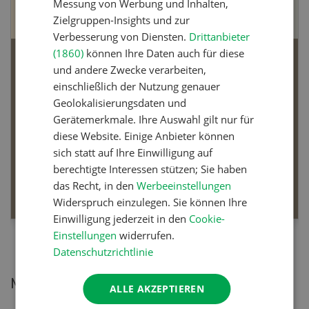
Messung von Werbung und Inhalten,
Zielgruppen-Insights und zur
Verbesserung von Diensten.
Drittanbieter
(1860)
können Ihre Daten auch für diese
Bio-Artikel
und andere Zwecke verarbeiten,
einschließlich der Nutzung genauer
Geolokalisierungsdaten und
Gerätemerkmale. Ihre Auswahl gilt nur für
diese Website. Einige Anbieter können
Dossier Bio-Artikel
sich statt auf Ihre Einwilligung auf
berechtigte Interessen stützen; Sie haben
MEHR ERFAHREN
das Recht, in den
Werbeeinstellungen
Widerspruch einzulegen. Sie können Ihre
Einwilligung jederzeit in den
Cookie-
Einstellungen
widerrufen.
Datenschutzrichtlinie
Meistgelesene Artikel
ALLE AKZEPTIEREN