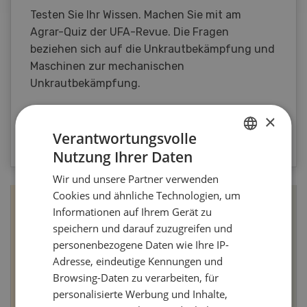
Testen Sie Ihr Wissen. Machen Sie mit am
Agrar-Quiz der UFA-Revue. Die Fragen
beziehen sich auf die Unkrautbekämpfung und
Maschinen zur mechanischen
Unkrautbekämpfung.
×
ZUM QUIZ
Verantwortungsvolle
Nutzung Ihrer Daten
GERMAN
Wir und unsere Partner verwenden
FRENCH
Cookies und ähnliche Technologien, um
Informationen auf Ihrem Gerät zu
speichern und darauf zuzugreifen und
personenbezogene Daten wie Ihre IP-
Adresse, eindeutige Kennungen und
Browsing-Daten zu verarbeiten, für
personalisierte Werbung und Inhalte,