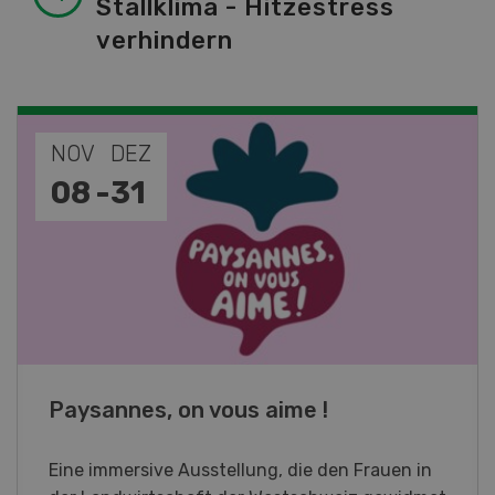
Stallklima - Hitzestress
verhindern
NOV
JAN
19
-
28
Fachkurs Aquakultur
Sind Sie in der Fischzucht tätig oder