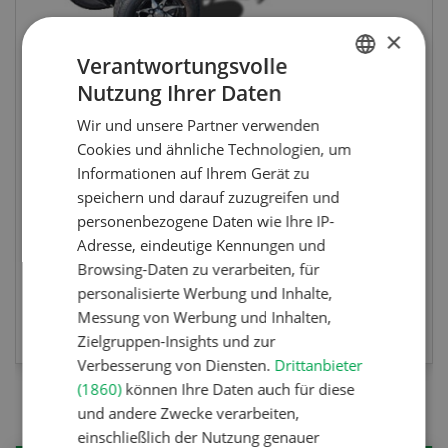
×
Wettbewerb
Verantwortungsvolle
Fotorätsel 07-08/26
Nutzung Ihrer Daten
GERMAN
Wir und unsere Partner verwenden
FRENCH
Gewinnen Sie eines von fünf LANDI
Cookies und ähnliche Technologien, um
Taschenmessern
Informationen auf Ihrem Gerät zu
speichern und darauf zuzugreifen und
personenbezogene Daten wie Ihre IP-
Adresse, eindeutige Kennungen und
Browsing-Daten zu verarbeiten, für
personalisierte Werbung und Inhalte,
JETZT TEILNEHMEN
Messung von Werbung und Inhalten,
Zielgruppen-Insights und zur
Verbesserung von Diensten.
Drittanbieter
(1860)
können Ihre Daten auch für diese
und andere Zwecke verarbeiten,
einschließlich der Nutzung genauer