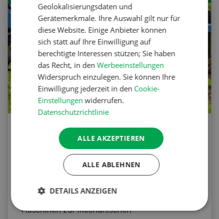
Geolokalisierungsdaten und
Gerätemerkmale. Ihre Auswahl gilt nur für
diese Website. Einige Anbieter können
sich statt auf Ihre Einwilligung auf
berechtigte Interessen stützen; Sie haben
das Recht, in den
Werbeeinstellungen
Widerspruch einzulegen. Sie können Ihre
Einwilligung jederzeit in den
Cookie-
Einstellungen
widerrufen.
Datenschutzrichtlinie
Agrar-Quiz: Mechanische
ALLE AKZEPTIEREN
Unkrautbekämpfung
ALLE ABLEHNEN
Testen Sie Ihr Wissen. Machen Sie mit am
Agrar-Quiz der UFA-Revue. Die Fragen
DETAILS ANZEIGEN
beziehen sich auf die Unkrautbekämpfung und
Maschinen zur mechanischen