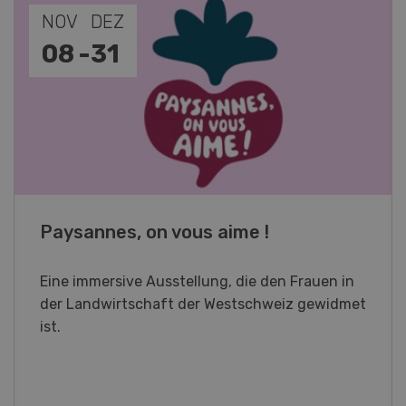
NOV
JAN
19
-
28
Fachkurs Aquakultur
Sind Sie in der Fischzucht tätig oder
interessieren Sie sich für das Thema? In
diesem Fall ist unser FBA-Weiterbildungskurs
die perfekte Wahl für Sie. Der Abschluss lässt
sich mit einem Praktikum zum fachbezogenen,
berufsunabhängigen Ausweis erweitern.