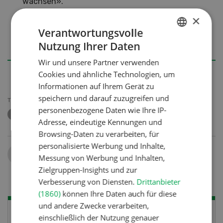
wachsen».
×
10. Raps war im August 2022 die erste Kultur,
Verantwortungsvolle
welche für die kommenden Feldtage gesät
Nutzung Ihrer Daten
wurde.
GERMAN
Wir und unsere Partner verwenden
FRENCH
Cookies und ähnliche Technologien, um
Informationen auf Ihrem Gerät zu
speichern und darauf zuzugreifen und
THEMEN
personenbezogene Daten wie Ihre IP-
FELDTAGE
Adresse, eindeutige Kennungen und
Browsing-Daten zu verarbeiten, für
personalisierte Werbung und Inhalte,
Teilen
Messung von Werbung und Inhalten,
Zielgruppen-Insights und zur
Verbesserung von Diensten.
Drittanbieter
(1860)
können Ihre Daten auch für diese
und andere Zwecke verarbeiten,
einschließlich der Nutzung genauer