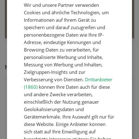
Wir und unsere Partner verwenden
Dossier Bio-Artikel
FRENCH
Cookies und ähnliche Technologien, um
Informationen auf Ihrem Gerät zu
MEHR ERFAHREN
speichern und darauf zuzugreifen und
personenbezogene Daten wie Ihre IP-
Adresse, eindeutige Kennungen und
Browsing-Daten zu verarbeiten, für
personalisierte Werbung und Inhalte,
Messung von Werbung und Inhalten,
Meistgelesene Artikel
Zielgruppen-Insights und zur
Verbesserung von Diensten.
Drittanbieter
(1860)
können Ihre Daten auch für diese
Nutztiere
und andere Zwecke verarbeiten,
Schweizer Kuhnamen: Liste
einschließlich der Nutzung genauer
Geolokalisierungsdaten und
von A-Z
Gerätemerkmale. Ihre Auswahl gilt nur für
diese Website. Einige Anbieter können
sich statt auf Ihre Einwilligung auf
Betriebsführung