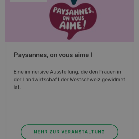
Fachkurs Aquakultur
Sind Sie in der Fischzucht tätig oder
interessieren Sie sich für das Thema? In
diesem Fall ist unser FBA-Weiterbildungskurs
die perfekte Wahl für Sie. Der Abschluss lässt
sich mit einem Praktikum zum fachbezogenen,
berufsunabhängigen Ausweis erweitern.
MEHR ZUR VERANSTALTUNG