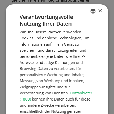
gleichem Preis ein Regionalprodukt einem
Produkt ohne konkrete Herkunftsangabe vor.
×
Die Studie behandelte weiter die
Verantwortungsvolle
Zahlungsbereitschaft, die Zertifizierung von
Nutzung Ihrer Daten
GERMAN
Regionalprodukten, Regionalprodukte in
Wir und unsere Partner verwenden
Verbindung mit Produkten und die industrielle
FRENCH
Cookies und ähnliche Technologien, um
Herstellung von Regionalprodukten. Ebenfalls
Informationen auf Ihrem Gerät zu
finden sich diverse Interviews mit
speichern und darauf zuzugreifen und
verschiedenen Akteuren im Markt in der
personenbezogene Daten wie Ihre IP-
Studie. Diese kann unter www.htp-sg.ch
➞
Adresse, eindeutige Kennungen und
Publikationen erworben werden.
Browsing-Daten zu verarbeiten, für
Dr. Stephan Feige ist einer der Autoren sowie
personalisierte Werbung und Inhalte,
Partner und Geschäfts führer der htp St.
Messung von Werbung und Inhalten,
Zielgruppen-Insights und zur
Gallen. Er promovierte zum Thema
Verbesserung von Diensten.
Drittanbieter
«Handelsorientierte Markenführung» und ist
(1860)
können Ihre Daten auch für diese
Dozent für Marketing an verschiedenen
und andere Zwecke verarbeiten,
Universitäten. In der htp St. Gallen werden
einschließlich der Nutzung genauer
Studien zum Thema Marketing und Marken