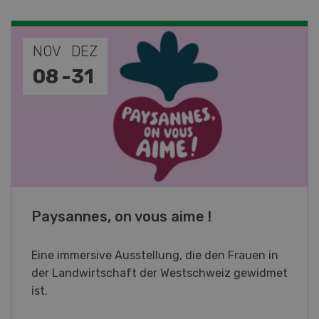
NOV
JAN
19
-
28
Fachkurs Aquakultur
Sind Sie in der Fischzucht tätig oder
interessieren Sie sich für das Thema? In
diesem Fall ist unser FBA-Weiterbildungskurs
die perfekte Wahl für Sie. Der Abschluss lässt