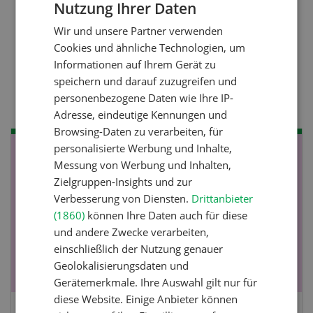
Nutzung Ihrer Daten
GERMAN
Wir und unsere Partner verwenden
FRENCH
Nutztiere
Cookies und ähnliche Technologien, um
Stallklima - Hitzestress
Informationen auf Ihrem Gerät zu
speichern und darauf zuzugreifen und
verhindern
personenbezogene Daten wie Ihre IP-
Adresse, eindeutige Kennungen und
Browsing-Daten zu verarbeiten, für
personalisierte Werbung und Inhalte,
NOV
JAN
Messung von Werbung und Inhalten,
19
-
28
Zielgruppen-Insights und zur
Verbesserung von Diensten.
Drittanbieter
(1860)
können Ihre Daten auch für diese
und andere Zwecke verarbeiten,
einschließlich der Nutzung genauer
Geolokalisierungsdaten und
Gerätemerkmale. Ihre Auswahl gilt nur für
diese Website. Einige Anbieter können