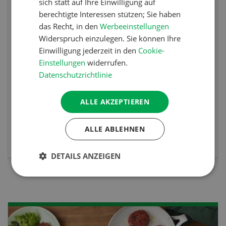
sich statt auf Ihre Einwilligung auf
Fachkurs Aquakultur
berechtigte Interessen stützen; Sie haben
das Recht, in den
Werbeeinstellungen
Sind Sie in der Fischzucht tätig oder
Widerspruch einzulegen. Sie können Ihre
interessieren Sie sich für das Thema? In
Einwilligung jederzeit in den
Cookie-
diesem Fall ist unser FBA-Weiterbildungskurs
Einstellungen
widerrufen.
die perfekte Wahl für Sie. Der Abschluss lässt
Datenschutzrichtlinie
sich mit einem Praktikum zum fachbezogenen,
berufsunabhängigen Ausweis erweitern.
ALLE AKZEPTIEREN
ALLE ABLEHNEN
MEHR ZUR VERANSTALTUNG
DETAILS ANZEIGEN