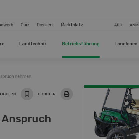
bewerb
Quiz
Dossiers
Marktplatz
ABO
ANM
re
Landtechnik
Betriebsführung
Landleben
 Anspruch nehmen
EICHERN
DRUCKEN
n Anspruch