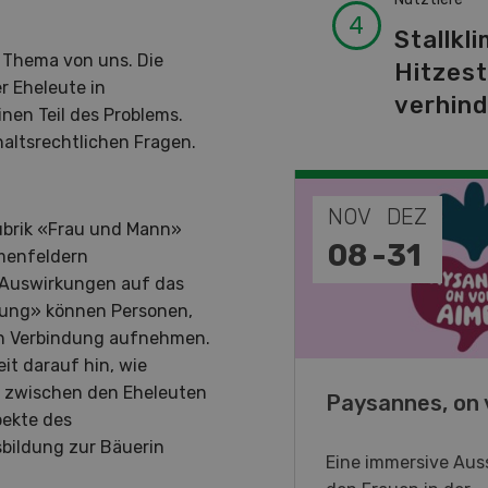
Stallkli
s Thema von uns. Die
Hitzes
r Eheleute in
verhin
nen Teil des Problems.
haltsrechtlichen Fragen.
EP
NOV
DEZ
ubrik «Frau und Mann»
-
11
08
-
31
emenfeldern
 Auswirkungen auf das
zung» können Personen,
en Verbindung aufnehmen.
it darauf hin, wie
n zwischen den Eheleuten
o Days 2026
Paysannes, on 
pekte des
bildung zur Bäuerin
eller Forstmaschinen laden
Eine immersive Auss