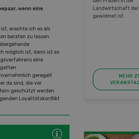
en DemoDays 2026 nach
den Frauen in der
isbach zu Live-
Landwirtschaft de
hepaar, wenn eine
nstrationen und der CH-
gewidmet ist.
ere des neuen 8-Rad-
t, erachte ich es als
rders ein.
on beraten zu lassen.
rübergehende
möglich ist, dann ist es
ngsverfahrens eine
gatten
invernehmlich geregelt
MEHR ZUR
MEHR Z
r da sind, die vor
VERANSTALTUNG
VERANSTA
ltern geschützt werden
agenden Loyalitätskonflikt