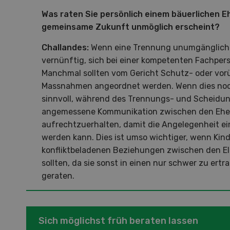
zu d
Wiedl
Was raten Sie persönlich einem bäuerlichen E
Demo
gemeinsame Zukunft unmöglich erscheint?
Premi
Challandes:
Wenn eine Trennung unumgänglich is
Forwa
vernünftig, sich bei einer kompetenten Fachpers
Manchmal sollten vom Gericht Schutz- oder vo
Massnahmen angeordnet werden. Wenn dies noch 
sinnvoll, während des Trennungs- und Scheidu
angemessene Kommunikation zwischen den Ehe
aufrechtzuerhalten, damit die Angelegenheit e
werden kann. Dies ist umso wichtiger, wenn Kinde
konfliktbeladenen Beziehungen zwischen den E
sollten, da sie sonst in einen nur schwer zu ertr
geraten.
Sich möglichst früh beraten lassen