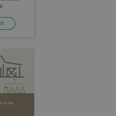
g.
IZ
n in der
Bio-Artikel