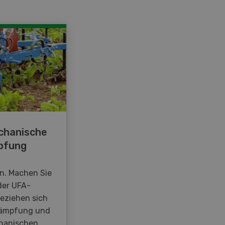
chanische
pfung
en. Machen Sie
der UFA-
beziehen sich
kämpfung und
hanischen