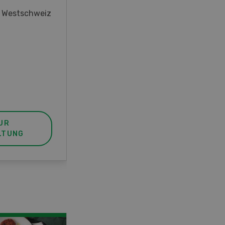
oder interessieren Sie sich für
r Westschweiz
das Thema? In diesem Fall ist
unser FBA-Weiterbildungskurs
die perfekte Wahl für Sie. Der
Abschluss lässt sich mit einem
Praktikum zum fachbezogenen,
berufsunabhängigen Ausweis
erweitern.
UR
MEHR ZUR
LTUNG
VERANSTALTUNG