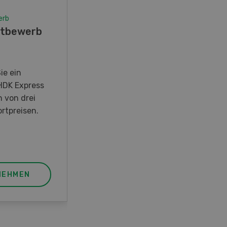
erb
Wettbewerb
tbewerb
Fotorätsel 07-08/26
Gewinnen Sie eines von fünf
LANDI Taschenmessern
ie ein
HDK Express
n von drei
rtpreisen.
NEHMEN
JETZT TEILNEHMEN