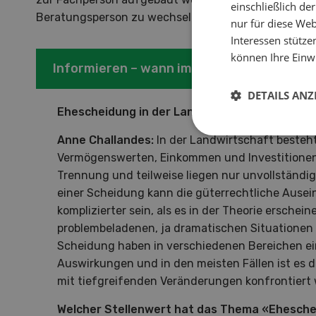
einschließlich d
Beratungsperson zu wechseln.
nur für diese Webs
Interessen stütze
können Ihre Einwi
Informieren – wann immer möglich
DETAILS ANZ
Ehescheidung in der Landwirtschaft – wo drü
Anne Challandes:
In der Landwirtschaft besteh
Vermögenswerten, Einkommen und Investitionen 
Trennung und teilweise liegen nur unvollständig
einer Scheidung kann die güterrechtliche Ause
komplizierter sein, als es in der Theorie ersche
problembeladenen, ja dramatischen Situationen
Scheidung haben in verschiedenen Bereichen e
Auswirkungen und in den meisten Fällen ist es d
mit tiefgreifenden Veränderungen konfrontiert 
Welcher Stellenwert hat das Thema «Ehesche