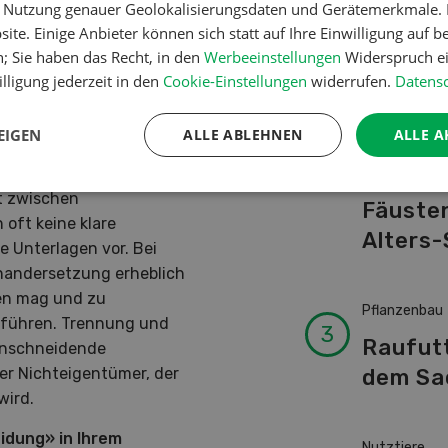
er Nutzung genauer Geolokalisierungsdaten und Gerätemerkmale. I
Schwei
ite. Einige Anbieter können sich statt auf Ihre Einwilligung auf b
Kuhnam
n; Sie haben das Recht, in den
Werbeeinstellungen
Widerspruch ei
von A-
lligung jederzeit in den
Cookie-Einstellungen
widerrufen.
Datensc
EIGEN
ALLE ABLEHNEN
ALLE A
Betriebsführ
ckt der Schuh?
Ressour
t zwischen
Fäusten
oft keine klare
Alters-
e Unterlagen vor. Bei
inandersetzung erheblich
inen mag und zu
Pflanzenbau
 führen. Trennung und
Raufut
inschneidende
dem Sa
er Nichteigentümer, der
wird.
idung» in Ihrem
Nutztiere