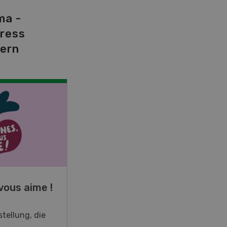
ma -
tress
dern
NOV
JAN
19
-
28
vous aime !
Fachkurs Aquakultur
tellung, die
Sind Sie in der Fischzucht tätig