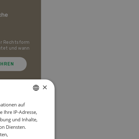
che
er Rechtsform
Dossier Bio-Artikel
utet und wann
AHREN
MEHR ERFAHREN
×
ationen auf
GERMAN
el
 Ihre IP-Adresse,
FRENCH
bung und Inhalte,
on Diensten.
ten,