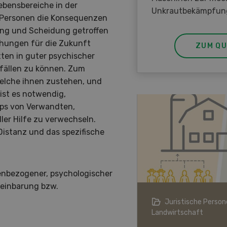
ebensbereiche in der
Unkrautbekämpfun
en Personen die Konsequenzen
ng und Scheidung getroffen
hungen für die Zukunft
ZUM QU
ten in guter psychischer
 fällen zu können. Zum
welche ihnen zustehen, und
ist es notwendig,
ipps von Verwandten,
ler Hilfe zu verwechseln.
Distanz und das spezifische
enbezogener, psychologischer
reinbarung bzw.
ndwirtschaft im Klimawandel
Juristische Persone
Landwirtschaft