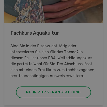
Demo Days 2026
Die Keller Forstmaschinen laden zu den
DemoDays 2026 nach Wiedlisbach zu Live-
Demonstrationen und der CH-Premiere des
neuen 8-Rad-Forwarders ein.
MEHR ZUR VERANSTALTUNG