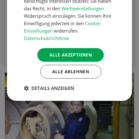
berechtigte Interessen stützen; Sie haben
Agrar-Quiz der UFA-Revue. Die Fragen
das Recht, in den
Werbeeinstellungen
beziehen sich auf die Unkrautbekämpfung und
Widerspruch einzulegen. Sie können Ihre
Maschinen zur mechanischen
Einwilligung jederzeit in den
Cookie-
Unkrautbekämpfung.
Einstellungen
widerrufen.
Datenschutzrichtlinie
ZUM QUIZ
ALLE AKZEPTIEREN
ALLE ABLEHNEN
DETAILS ANZEIGEN