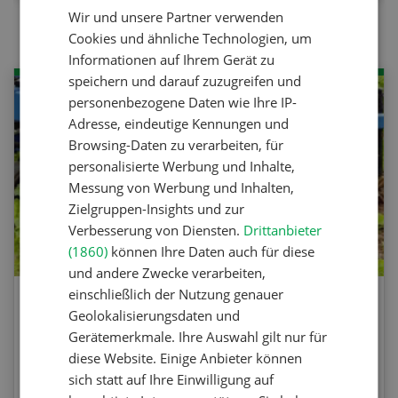
Wir und unsere Partner verwenden
FRENCH
Cookies und ähnliche Technologien, um
Informationen auf Ihrem Gerät zu
speichern und darauf zuzugreifen und
personenbezogene Daten wie Ihre IP-
Adresse, eindeutige Kennungen und
Browsing-Daten zu verarbeiten, für
personalisierte Werbung und Inhalte,
Messung von Werbung und Inhalten,
Zielgruppen-Insights und zur
Verbesserung von Diensten.
Drittanbieter
(1860)
können Ihre Daten auch für diese
und andere Zwecke verarbeiten,
einschließlich der Nutzung genauer
Agrar-Quiz: Mechanische
Geolokalisierungsdaten und
Unkrautbekämpfung
Gerätemerkmale. Ihre Auswahl gilt nur für
diese Website. Einige Anbieter können
sich statt auf Ihre Einwilligung auf
Testen Sie Ihr Wissen. Machen Sie mit am