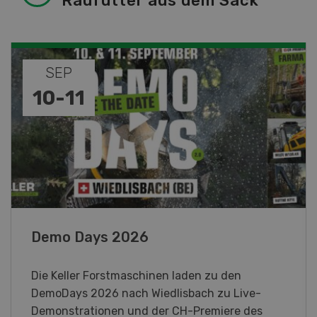
Raufutter aus dem Sack
NOV
DEZ
08
-
31
Paysannes, on vous aime !
Eine immersive Ausstellung, die den Frauen in
der Landwirtschaft der Westschweiz gewidmet
ist.