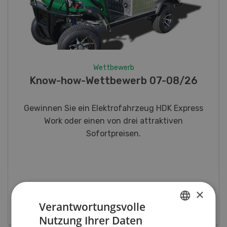
Wettbewerb
Fotorätsel 07-08/26
Gewinnen Sie eines von fünf LANDI
Taschenmessern
×
JETZT TEILNEHMEN
Verantwortungsvolle
Nutzung Ihrer Daten
GERMAN