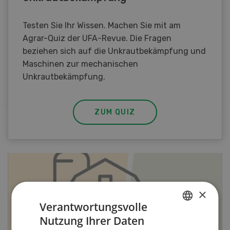
Testen Sie Ihr Wissen. Machen Sie mit am
Agrar-Quiz der UFA-Revue. Die Fragen
beziehen sich auf die Unkrautbekämpfung und
Maschinen zur mechanischen
Unkrautbekämpfung.
ZUM QUIZ
×
Verantwortungsvolle
Nutzung Ihrer Daten
GERMAN