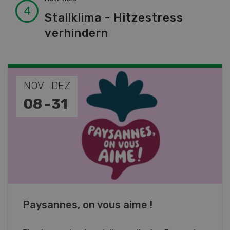
Stallklima - Hitzestress
verhindern
NOV
JAN
19
-
28
Fachkurs Aquakultur