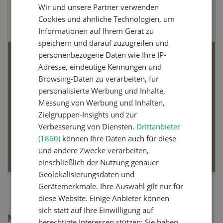
Wir und unsere Partner verwenden
FRENCH
Cookies und ähnliche Technologien, um
Informationen auf Ihrem Gerät zu
speichern und darauf zuzugreifen und
personenbezogene Daten wie Ihre IP-
Bio-Artikel
Adresse, eindeutige Kennungen und
Browsing-Daten zu verarbeiten, für
personalisierte Werbung und Inhalte,
Messung von Werbung und Inhalten,
Zielgruppen-Insights und zur
Dossier Bio-Artikel
Verbesserung von Diensten.
Drittanbieter
(1860)
können Ihre Daten auch für diese
MEHR ERFAHREN
und andere Zwecke verarbeiten,
einschließlich der Nutzung genauer
Geolokalisierungsdaten und
Gerätemerkmale. Ihre Auswahl gilt nur für
diese Website. Einige Anbieter können
sich statt auf Ihre Einwilligung auf
Meistgelesene Artikel
berechtigte Interessen stützen; Sie haben