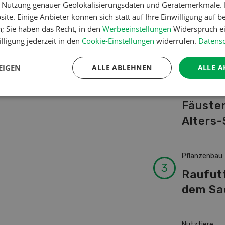
er Nutzung genauer Geolokalisierungsdaten und Gerätemerkmale. I
Schwei
ite. Einige Anbieter können sich statt auf Ihre Einwilligung auf b
Kuhnam
n; Sie haben das Recht, in den
Werbeeinstellungen
Widerspruch ei
von A-
lligung jederzeit in den
Cookie-Einstellungen
widerrufen.
Datensc
EIGEN
ALLE ABLEHNEN
ALLE A
Betriebsführ
Ressour
Fäusten
Alters-
Pflanzenbau
Raufut
dem Sa
Nutztiere