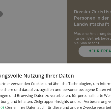
ier Landwirtschaft im
awandel
Dossier Juristis
Personen in der
uf den Schweizer Pflanzenbau
Landwirtschaft
ie Tierhaltung zukommt und
ch die Schweizer
irtschaft gegen Hitze,
Was eine Änderung d
enheit und Extremwetter
für den Betrieb bede
zen kann.
sie Sinn macht.
MEHR ERFAHREN
MEHR ERF
ngsvolle Nutzung Ihrer Daten
artner verwenden Cookies und ähnliche Technologien, um Inform
Meistgelesene Artik
peichern und darauf zuzugreifen und personenbezogene Daten wie
ngen und Browsing-Daten zu verarbeiten, für personalisierte Wer
ung und Inhalten, Zielgruppen-Insights und zur Verbesserung v
Nutztiere
60)
können Ihre Daten auch für diese und andere Zwecke verarbei