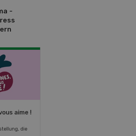
ma -
tress
dern
NOV
JAN
19
-
28
vous aime !
Fachkurs Aquakultur
tellung, die
Sind Sie in der Fischzucht tätig