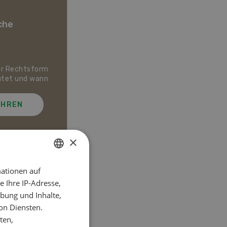
che
er Rechtsform
Dossier Bio-Artikel
utet und wann
AHREN
MEHR ERFAHREN
×
ationen auf
GERMAN
el
 Ihre IP-Adresse,
FRENCH
bung und Inhalte,
on Diensten.
ten,