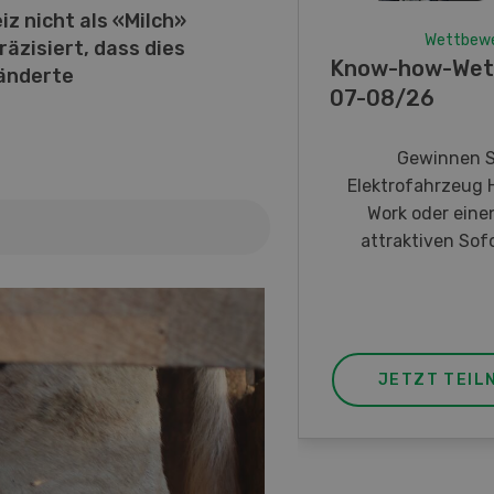
iz nicht als «Milch»
Wettbew
äzisiert, dass dies
Know-how-Wet
eänderte
07-08/26
Gewinnen S
Elektrofahrzeug 
Work oder eine
attraktiven Sofo
JETZT TEIL