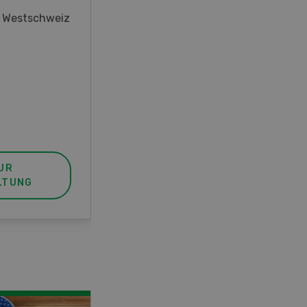
oder interessieren Sie sich für
r Westschweiz
das Thema? In diesem Fall ist
unser FBA-Weiterbildungskurs
die perfekte Wahl für Sie. Der
Abschluss lässt sich mit einem
Praktikum zum fachbezogenen,
berufsunabhängigen Ausweis
erweitern.
UR
MEHR ZUR
LTUNG
VERANSTALTUNG