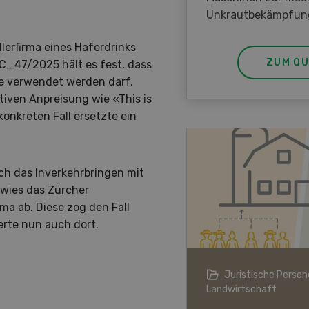
Unkrautbekämpfun
lerfirma eines Haferdrinks
ZUM QU
2C_47/2025 hält es fest, dass
te verwendet werden darf.
tiven Anpreisung wie «This is
konkreten Fall ersetzte ein
ch das Inverkehrbringen mit
wies das Zürcher
ma ab. Diese zog den Fall
erte nun auch dort.
ndwirtschaft im Klimawandel
Juristische Persone
Landwirtschaft