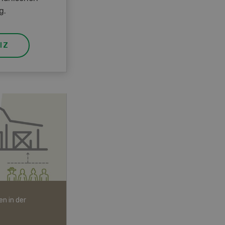
g.
IZ
n in der
Bio-Artikel