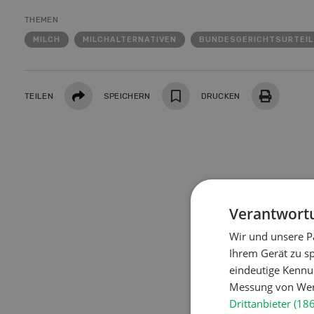
Doss
THEMEN
Klim
MILCH
MILCHALTERNATIVEN
BUNDESGERICHTSURTEIL
Hof in neuer Hand
Was a
und d
Betriebsleiterinnen und
wie si
Teilen
Betriebsleiter zeigen, wie sie ihren
Landw
TEILEN
SPEICHERN
DRUCKEN
Betrieb nach der Übernahme
Trock
weiterentwickeln.
schüt
MEHR ERFAHREN
Verantwortu
Wir und unsere P
Ihrem Gerät zu s
eindeutige Kennu
Messung von Werb
Drittanbieter (18