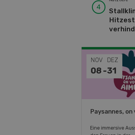
Stallkli
Hitzes
verhin
EP
NOV
DEZ
-
11
08
-
31
o Days 2026
Paysannes, on 
eller Forstmaschinen laden
Eine immersive Auss