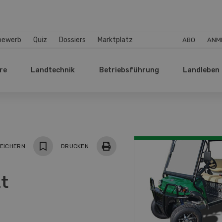
bewerb
Quiz
Dossiers
Marktplatz
ABO
ANM
re
Landtechnik
Betriebsführung
Landleben
EICHERN
DRUCKEN
t