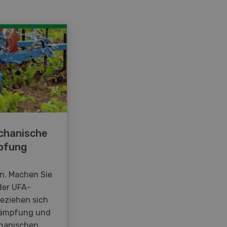
chanische
pfung
en. Machen Sie
der UFA-
beziehen sich
kämpfung und
hanischen