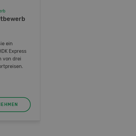
erb
Wettbewerb
tbewerb
Fotorätsel 07-08/26
Gewinnen Sie eines von fünf
LANDI Taschenmessern
ie ein
HDK Express
n von drei
rtpreisen.
NEHMEN
JETZT TEILNEHMEN