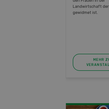
en DemoDays 2026 nach
den Frauen in der
isbach zu Live-
Landwirtschaft de
nstrationen und der CH-
gewidmet ist.
ere des neuen 8-Rad-
rders ein.
MEHR ZUR
MEHR Z
VERANSTALTUNG
VERANSTA