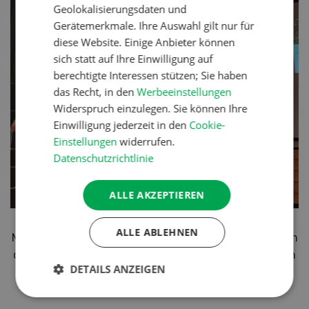
Geolokalisierungsdaten und
Gerätemerkmale. Ihre Auswahl gilt nur für
diese Website. Einige Anbieter können
sich statt auf Ihre Einwilligung auf
berechtigte Interessen stützen; Sie haben
das Recht, in den
Werbeeinstellungen
Widerspruch einzulegen. Sie können Ihre
Einwilligung jederzeit in den
Cookie-
Einstellungen
widerrufen.
Datenschutzrichtlinie
ALLE AKZEPTIEREN
Zum Abschluss seines Vortrags bedankte sich auch
ALLE ABLEHNEN
Michael Feitknecht bei allen Akteurinnen und Akteuren
des Systems MAXI für ihren Einsatz unter schwierigen
DETAILS ANZEIGEN
Bedingungen.
(Dr. Katharina Kempf)