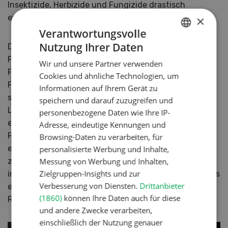
Insektizide, Herbizide und Fungizide drastisch
einzusschränken.
×
Verantwortungsvolle
Nutzung Ihrer Daten
Den Abschluss des MAXI-Events machte Michael
GERMAN
Feitknecht, welcher momentan das Departement
Wir und unsere Partner verwenden
FRENCH
Pflanzenbau der fenaco leitet und im Juli 2025 die
Cookies und ähnliche Technologien, um
Führung des Unternehmens übernehmen wird. In
Informationen auf Ihrem Gerät zu
seinem Vortrag beleuchtete er die Regenerative
speichern und darauf zuzugreifen und
Landwirtschaft. Diese wird seit einigen Jahren von
personenbezogene Daten wie Ihre IP-
einigen Personenkreisen als alternative, oder bessere
Adresse, eindeutige Kennungen und
Form der Landwirtschaft besprochen. Feitknecht zog
Browsing-Daten zu verarbeiten, für
eine Linie von der Regenerativen Landwirtschaft
personalisierte Werbung und Inhalte,
Messung von Werbung und Inhalten,
zu diversen Massnahmen die in der Schweiz bereits
Zielgruppen-Insights und zur
implementiert sind. Das Fazit: der ÖLN beinhaltet vieles
Verbesserung von Diensten.
Drittanbieter
einer landwirtschaftlichen Praxis die in der
(1860)
können Ihre Daten auch für diese
Regenerativen Landwirtschaft Gang und Gebe ist.
und andere Zwecke verarbeiten,
einschließlich der Nutzung genauer