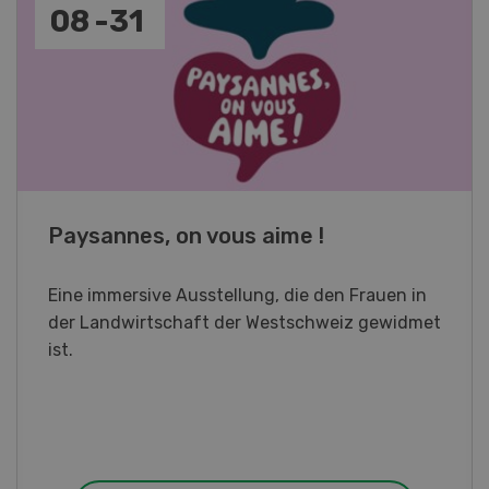
19
-
28
Fachkurs Aquakultur
Sind Sie in der Fischzucht tätig oder
interessieren Sie sich für das Thema? In
diesem Fall ist unser FBA-Weiterbildungskurs
die perfekte Wahl für Sie. Der Abschluss lässt
sich mit einem Praktikum zum fachbezogenen,
berufsunabhängigen Ausweis erweitern.