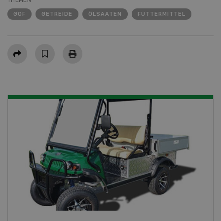
GOF
GETREIDE
ÖLSAATEN
FUTTERMITTEL
Teilen