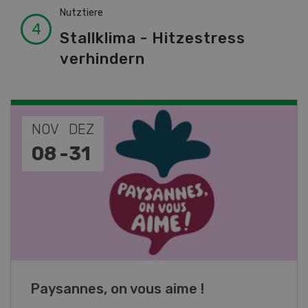
Nutztiere
Stallklima - Hitzestress
verhindern
NOV
JAN
19
-
28
Fachkurs Aquakultur