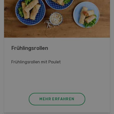
Poulet mit Spinat-Dörrtomaten-
Rahmsauce
Poulet mit Spinat-Dörrtomaten-Rahmsauce
(Gut zu wissen: Bandnudeln mit etwas
geschmolzener Butter und Pfeffer verfeinern).
MEHR ERFAHREN