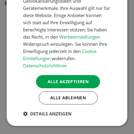
Geolokalisierungsdaten und
Meistgelesene Artikel
Gerätemerkmale. Ihre Auswahl gilt nur für
diese Website. Einige Anbieter können
sich statt auf Ihre Einwilligung auf
Nutztiere
berechtigte Interessen stützen; Sie haben
Schweizer Kuhnamen: Liste
das Recht, in den
Werbeeinstellungen
Widerspruch einzulegen. Sie können Ihre
von A-Z
Einwilligung jederzeit in den
Cookie-
Einstellungen
widerrufen.
Datenschutzrichtlinie
Betriebsführung
Ressourcen: Mit Fäusten
ALLE AKZEPTIEREN
gegen die Alters-Sichtigkeit
ALLE ABLEHNEN
Pflanzenbau
DETAILS ANZEIGEN
Raufutter aus dem Sack