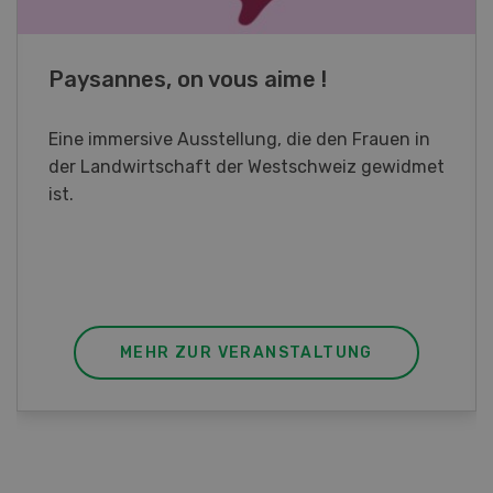
Fachkurs Aquakultur
Sind Sie in der Fischzucht tätig oder
interessieren Sie sich für das Thema? In
diesem Fall ist unser FBA-Weiterbildungskurs
die perfekte Wahl für Sie. Der Abschluss lässt
sich mit einem Praktikum zum fachbezogenen,
berufsunabhängigen Ausweis erweitern.
MEHR ZUR VERANSTALTUNG