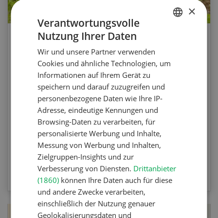
×
Verantwortungsvolle
Nutzung Ihrer Daten
GERMAN
Agrar-Quiz: Mechanische
Wir und unsere Partner verwenden
FRENCH
Unkrautbekämpfung
Cookies und ähnliche Technologien, um
Informationen auf Ihrem Gerät zu
Testen Sie Ihr Wissen. Machen Sie mit am
speichern und darauf zuzugreifen und
Agrar-Quiz der UFA-Revue. Die Fragen
personenbezogene Daten wie Ihre IP-
beziehen sich auf die Unkrautbekämpfung und
Adresse, eindeutige Kennungen und
Maschinen zur mechanischen
Browsing-Daten zu verarbeiten, für
Unkrautbekämpfung.
personalisierte Werbung und Inhalte,
Messung von Werbung und Inhalten,
Zielgruppen-Insights und zur
ZUM QUIZ
Verbesserung von Diensten.
Drittanbieter
(1860)
können Ihre Daten auch für diese
und andere Zwecke verarbeiten,
einschließlich der Nutzung genauer
Geolokalisierungsdaten und