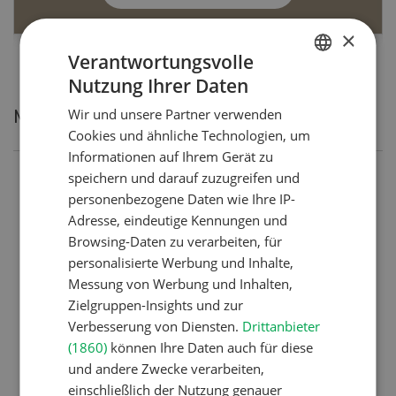
×
Verantwortungsvolle
Nutzung Ihrer Daten
GERMAN
Wir und unsere Partner verwenden
Meistgelesene Artikel
FRENCH
Cookies und ähnliche Technologien, um
Informationen auf Ihrem Gerät zu
speichern und darauf zuzugreifen und
Nutztiere
personenbezogene Daten wie Ihre IP-
Schweizer Kuhnamen: Liste
Adresse, eindeutige Kennungen und
von A-Z
Browsing-Daten zu verarbeiten, für
personalisierte Werbung und Inhalte,
Messung von Werbung und Inhalten,
Pflanzenbau
Zielgruppen-Insights und zur
Verbesserung von Diensten.
Drittanbieter
Erst das Ziel, dann die
(1860)
können Ihre Daten auch für diese
Zwischenfrucht
und andere Zwecke verarbeiten,
einschließlich der Nutzung genauer