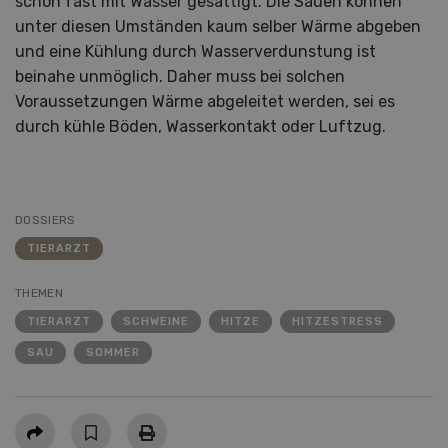
schon fast mit Wasser gesättigt. Die Sauen können
unter diesen Umständen kaum selber Wärme abgeben
und eine Kühlung durch Wasserverdunstung ist
beinahe unmöglich. Daher muss bei solchen
Voraussetzungen Wärme abgeleitet werden, sei es
durch kühle Böden, Wasserkontakt oder Luftzug.
DOSSIERS
TIERARZT
THEMEN
TIERARZT
SCHWEINE
HITZE
HITZESTRESS
SAU
SOMMER
Teilen