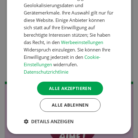
Geolokalisierungsdaten und
Betriebsführung
Gerätemerkmale. Ihre Auswahl gilt nur für
Kein Dauergarten ohne
diese Website. Einige Anbieter können
sich statt auf Ihre Einwilligung auf
Bewilligung
berechtigte Interessen stützen; Sie haben
das Recht, in den
Werbeeinstellungen
Widerspruch einzulegen. Sie können Ihre
Pflanzenbau
Einwilligung jederzeit in den
Cookie-
Raufutter aus dem Sack
Einstellungen
widerrufen.
Datenschutzrichtlinie
ALLE AKZEPTIEREN
NOV
JAN
19
-
28
ALLE ABLEHNEN
DETAILS ANZEIGEN