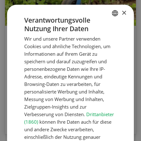
×
Verantwortungsvolle
Nutzung Ihrer Daten
GERMAN
Agrar-Quiz: Mechanische
Wir und unsere Partner verwenden
FRENCH
Cookies und ähnliche Technologien, um
Unkrautbekämpfung
Informationen auf Ihrem Gerät zu
speichern und darauf zuzugreifen und
Testen Sie Ihr Wissen. Machen Sie mit am
personenbezogene Daten wie Ihre IP-
Agrar-Quiz der UFA-Revue. Die Fragen
Adresse, eindeutige Kennungen und
beziehen sich auf die Unkrautbekämpfung und
Browsing-Daten zu verarbeiten, für
Maschinen zur mechanischen
personalisierte Werbung und Inhalte,
Unkrautbekämpfung.
Messung von Werbung und Inhalten,
Zielgruppen-Insights und zur
Verbesserung von Diensten.
Drittanbieter
ZUM QUIZ
(1860)
können Ihre Daten auch für diese
und andere Zwecke verarbeiten,
einschließlich der Nutzung genauer