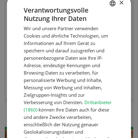
×
Fachkurs Aquakultur
Verantwortungsvolle
Nutzung Ihrer Daten
GERMAN
Sind Sie in der Fischzucht tätig oder
Wir und unsere Partner verwenden
FRENCH
interessieren Sie sich für das Thema? In
Cookies und ähnliche Technologien, um
diesem Fall ist unser FBA-Weiterbildungskurs
Informationen auf Ihrem Gerät zu
die perfekte Wahl für Sie. Der Abschluss lässt
speichern und darauf zuzugreifen und
sich mit einem Praktikum zum fachbezogenen,
personenbezogene Daten wie Ihre IP-
berufsunabhängigen Ausweis erweitern.
Adresse, eindeutige Kennungen und
Browsing-Daten zu verarbeiten, für
personalisierte Werbung und Inhalte,
MEHR ZUR VERANSTALTUNG
Messung von Werbung und Inhalten,
Zielgruppen-Insights und zur
Verbesserung von Diensten.
Drittanbieter
(1860)
können Ihre Daten auch für diese
und andere Zwecke verarbeiten,
einschließlich der Nutzung genauer
Geolokalisierungsdaten und