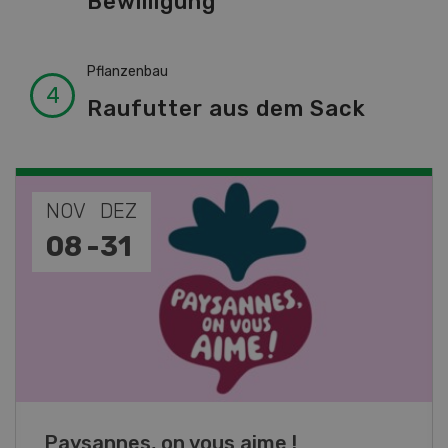
Bewilligung
Pflanzenbau
Raufutter aus dem Sack
NOV
JAN
19
-
28
Fachkurs Aquakultur