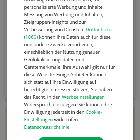
Agrar-Quiz: Mechanische
personalisierte Werbung und Inhalte,
Unkrautbekämpfung
Messung von Werbung und Inhalten,
Zielgruppen-Insights und zur
Verbesserung von Diensten.
Drittanbieter
Testen Sie Ihr Wissen. Machen Sie mit am
(1860)
können Ihre Daten auch für diese
Agrar-Quiz der UFA-Revue. Die Fragen
und andere Zwecke verarbeiten,
beziehen sich auf die Unkrautbekämpfung und
einschließlich der Nutzung genauer
Maschinen zur mechanischen
Geolokalisierungsdaten und
Unkrautbekämpfung.
Gerätemerkmale. Ihre Auswahl gilt nur für
diese Website. Einige Anbieter können
sich statt auf Ihre Einwilligung auf
ZUM QUIZ
berechtigte Interessen stützen; Sie haben
das Recht, in den
Werbeeinstellungen
Widerspruch einzulegen. Sie können Ihre
Einwilligung jederzeit in den
Cookie-
Einstellungen
widerrufen.
Datenschutzrichtlinie