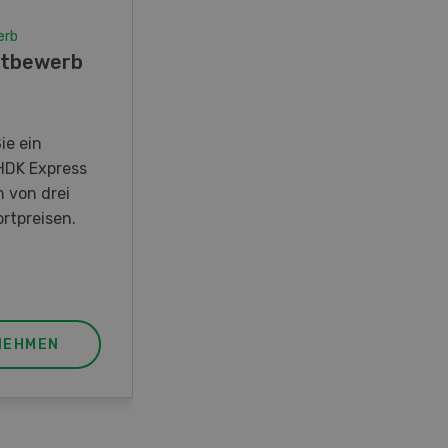
erb
Wettbewerb
tbewerb
Fotorätsel 07-08/26
Gewinnen Sie eines von fünf
LANDI Taschenmessern
ie ein
HDK Express
n von drei
rtpreisen.
NEHMEN
JETZT TEILNEHMEN