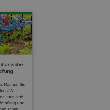
chanische
pfung
en. Machen Sie
der UFA-
beziehen sich
kämpfung und
hanischen