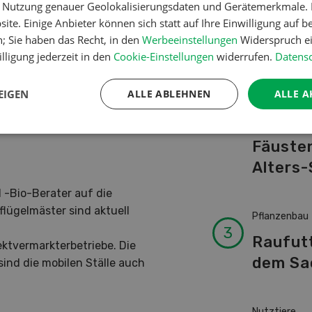
er Nutzung genauer Geolokalisierungsdaten und Gerätemerkmale. I
Schwei
Körnerleguminosen für
ite. Einige Anbieter können sich statt auf Ihre Einwilligung auf b
Kuhnam
ng geachtet werden sollte.
n; Sie haben das Recht, in den
Werbeeinstellungen
Widerspruch ei
von A-
lligung jederzeit in den
Cookie-Einstellungen
widerrufen.
Datensc
der Fruchtfolge und eine gute
EIGEN
ALLE ABLEHNEN
ALLE A
Betriebsführ
Ressour
Fäusten
Alters-
 -Bio-Berater auf die
flügelmäster sind aktuell
Pflanzenbau
Raufut
ektvermarkterbetriebe. Die
dem Sa
sind die mobilen Ställe auch
Nutztiere