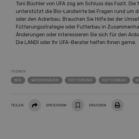
Toni Büchler von UFA zog am Schluss das Fazit. Di
unterstützt die Bio-Landwirte bei Fragen rund um d
oder den Ackerbau. Brauchen Sie Hilfe bei der Umse
Fütterungsstrategie oder Futterbau in Zusammenhan
Änderungen oder interessieren Sie sich für den An
Die LANDI oder Ihr UFA-Berater helfen Ihnen gerne.
S
10
THEMEN
BIO
WIEDERKÄUER
FÜTTERUNG
FUTTERBAU
K
Teilen
TEILEN
SPEICHERN
DRUCKEN
Dem
Die K