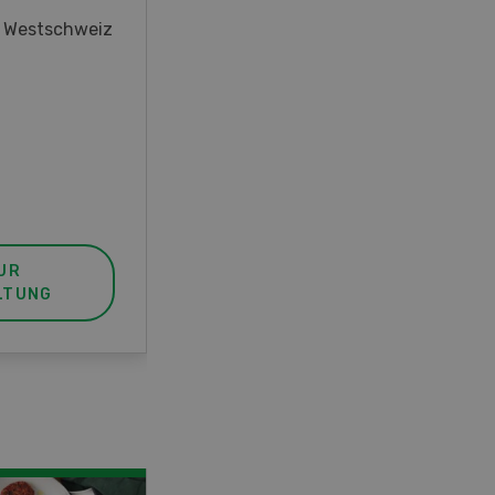
oder interessieren Sie sich für
r Westschweiz
das Thema? In diesem Fall ist
unser FBA-Weiterbildungskurs
die perfekte Wahl für Sie. Der
Abschluss lässt sich mit einem
Praktikum zum fachbezogenen,
berufsunabhängigen Ausweis
erweitern.
UR
MEHR ZUR
LTUNG
VERANSTALTUNG