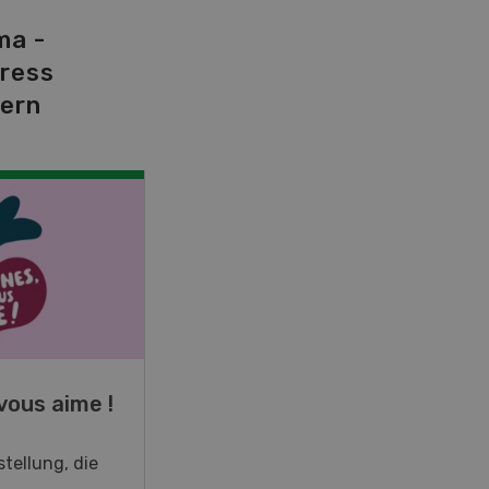
ma -
tress
dern
NOV
JAN
19
-
28
vous aime !
Fachkurs Aquakultur
tellung, die
Sind Sie in der Fischzucht tätig