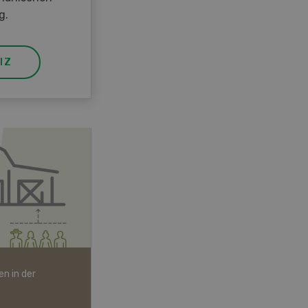
g.
IZ
n in der
Bio-Artikel