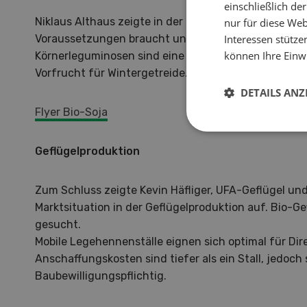
einschließlich d
Niklaus Althaus zeigte in der Folge auf, was es für 
nur für diese Webs
Voraussetzungen braucht und worauf bei der Düngu
Interessen stütze
können Ihre Einwi
Körnerleguminosen sind eine interessante Kultur in 
Vorfrucht für Wintergetreide.
DETAILS ANZ
Flyer Bio-Soja
Geflügelproduktion
Zum Schluss zeigte Kevin Häfliger, UFA-Geflügel und
Marktsituation in der Geflügelproduktion auf. Bio-Ge
gesucht.
Mobile Legehennenställe eignen sich optimal für Dir
Anschaffungskosten sind tiefer als ein Stall, jedoch 
Baubewilligungspflichtig.