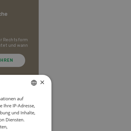
che
er Rechtsform
Dossier Bio-Artikel
utet und wann
AHREN
MEHR ERFAHREN
×
ationen auf
GERMAN
el
 Ihre IP-Adresse,
FRENCH
bung und Inhalte,
on Diensten.
ten,