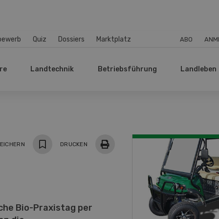
bewerb
Quiz
Dossiers
Marktplatz
ABO
ANM
re
Landtechnik
Betriebsführung
Landleben
EICHERN
DRUCKEN
iche Bio-Praxistag per