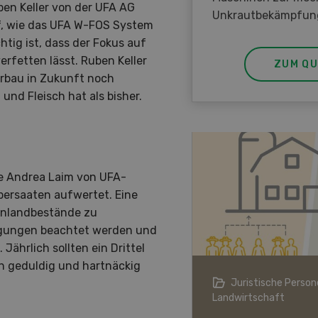
ben Keller von der UFA AG
Unkrautbekämpfun
uf, wie das UFA W-FOS System
htig ist, dass der Fokus auf
erfetten lässt. Ruben Keller
ZUM QU
erbau in Zukunft noch
und Fleisch hat als bisher.
te Andrea Laim von UFA-
bersaaten aufwertet. Eine
rünlandbestände zu
dingungen beachtet werden und
ährlich sollten ein Drittel
n geduldig und hartnäckig
ndwirtschaft im Klimawandel
Juristische Persone
Landwirtschaft