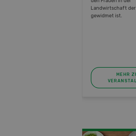
en DemoDays 2026 nach
den Frauen in der
isbach zu Live-
Landwirtschaft de
nstrationen und der CH-
gewidmet ist.
ere des neuen 8-Rad-
rders ein.
MEHR ZUR
MEHR Z
VERANSTALTUNG
VERANSTA