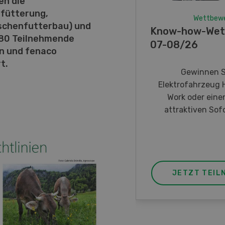
en die
fütterung,
Wettbew
schenfutterbau) und
Know-how-Wet
 80 Teilnehmende
07-08/26
n und fenaco
t.
Gewinnen S
Elektrofahrzeug 
Work oder eine
attraktiven Sofo
JETZT TEIL