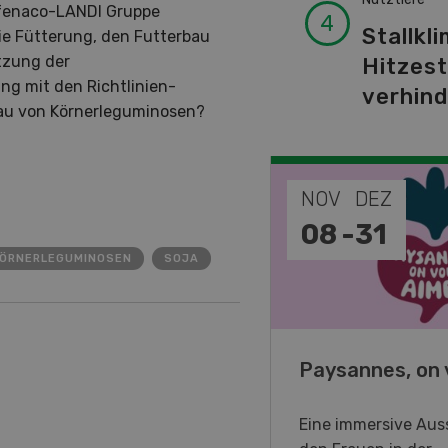
e fenaco-LANDI Gruppe
Stallkli
ie Fütterung, den Futterbau
tzung der
Hitzes
g mit den Richtlinien-
verhin
bau von Körnerleguminosen?
EP
NOV
DEZ
-
11
08
-
31
ÖRNERLEGUMINOSEN
SOJA
o Days 2026
Paysannes, on 
eller Forstmaschinen laden
Eine immersive Auss