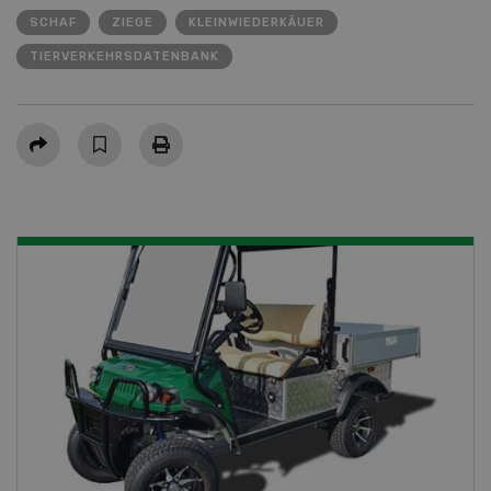
SCHAF
ZIEGE
KLEINWIEDERKÄUER
TIERVERKEHRSDATENBANK
Teilen