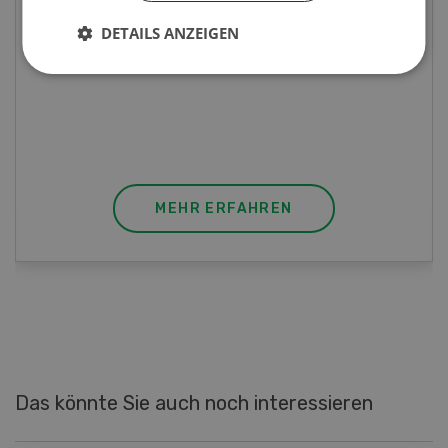
Poulet mit Spinat-Dörrtomaten-
DETAILS ANZEIGEN
Rahmsauce
Poulet mit Spinat-Dörrtomaten-Rahmsauce
(Gut zu wissen: Bandnudeln mit etwas
geschmolzener Butter und Pfeffer verfeinern).
MEHR ERFAHREN
Das könnte Sie auch noch interessieren