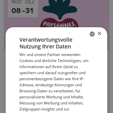
NOV
JAN
19
-
28
×
Verantwortungsvolle
Nutzung Ihrer Daten
GERMAN
Wir und unsere Partner verwenden
FRENCH
Fachkurs Aquakultur
Cookies und ähnliche Technologien, um
Informationen auf Ihrem Gerät zu
speichern und darauf zuzugreifen und
Sind Sie in der Fischzucht tätig oder
personenbezogene Daten wie Ihre IP-
interessieren Sie sich für das Thema? In
Adresse, eindeutige Kennungen und
diesem Fall ist unser FBA-Weiterbildungskurs
Browsing-Daten zu verarbeiten, für
die perfekte Wahl für Sie. Der Abschluss lässt
personalisierte Werbung und Inhalte,
sich mit einem Praktikum zum fachbezogenen,
Messung von Werbung und Inhalten,
berufsunabhängigen Ausweis erweitern.
Zielgruppen-Insights und zur