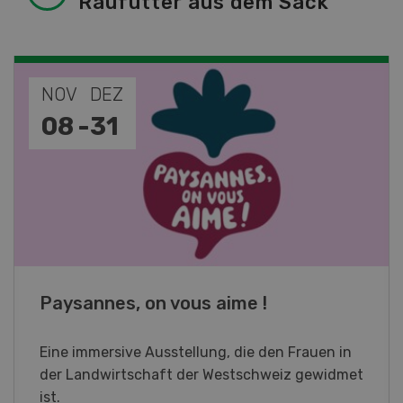
Raufutter aus dem Sack
NOV
JAN
19
-
28
Fachkurs Aquakultur
Sind Sie in der Fischzucht tätig oder
interessieren Sie sich für das Thema? In
diesem Fall ist unser FBA-Weiterbildungskurs