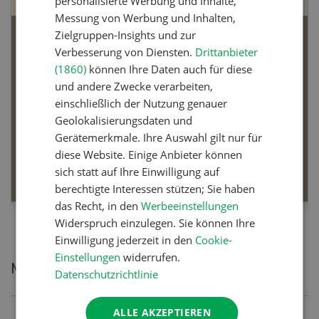
personalisierte Werbung und Inhalte,
Messung von Werbung und Inhalten,
Zielgruppen-Insights und zur
Bio-Artikel
Verbesserung von Diensten.
Drittanbieter
(1860)
können Ihre Daten auch für diese
und andere Zwecke verarbeiten,
einschließlich der Nutzung genauer
Geolokalisierungsdaten und
Dossier Bio-Artikel
Gerätemerkmale. Ihre Auswahl gilt nur für
diese Website. Einige Anbieter können
MEHR ERFAHREN
sich statt auf Ihre Einwilligung auf
berechtigte Interessen stützen; Sie haben
das Recht, in den
Werbeeinstellungen
Widerspruch einzulegen. Sie können Ihre
Einwilligung jederzeit in den
Cookie-
Einstellungen
widerrufen.
Meistgelesene Artikel
Datenschutzrichtlinie
ALLE AKZEPTIEREN