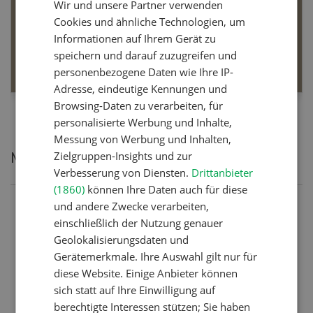
Wir und unsere Partner verwenden
FRENCH
Dossier Bio-Artikel
Cookies und ähnliche Technologien, um
Informationen auf Ihrem Gerät zu
speichern und darauf zuzugreifen und
MEHR ERFAHREN
personenbezogene Daten wie Ihre IP-
Adresse, eindeutige Kennungen und
Browsing-Daten zu verarbeiten, für
personalisierte Werbung und Inhalte,
Messung von Werbung und Inhalten,
Zielgruppen-Insights und zur
Meistgelesene Artikel
Verbesserung von Diensten.
Drittanbieter
(1860)
können Ihre Daten auch für diese
und andere Zwecke verarbeiten,
Nutztiere
einschließlich der Nutzung genauer
Schweizer Kuhnamen: Liste
Geolokalisierungsdaten und
von A-Z
Gerätemerkmale. Ihre Auswahl gilt nur für
diese Website. Einige Anbieter können
sich statt auf Ihre Einwilligung auf
Betriebsführung
berechtigte Interessen stützen; Sie haben