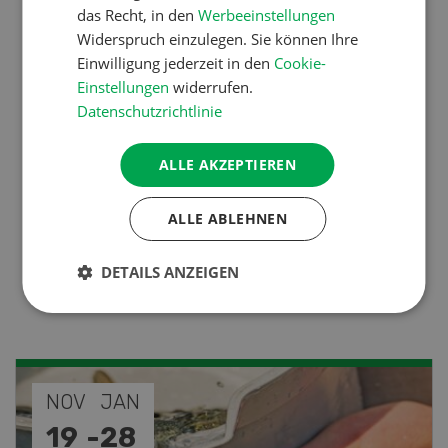
das Recht, in den
Werbeeinstellungen
Ressourcen: Mit Fäusten
Widerspruch einzulegen. Sie können Ihre
gegen die Alters-Sichtigkeit
Einwilligung jederzeit in den
Cookie-
Einstellungen
widerrufen.
Datenschutzrichtlinie
Pflanzenbau
Raufutter aus dem Sack
ALLE AKZEPTIEREN
ALLE ABLEHNEN
Nutztiere
Stallklima - Hitzestress
DETAILS ANZEIGEN
verhindern
SEP
26
-
27