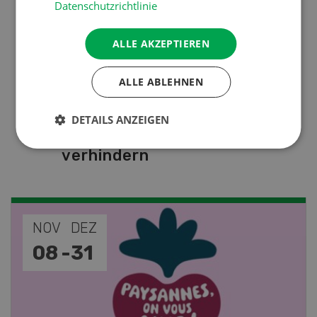
Datenschutzrichtlinie
Pflanzenbau
ALLE AKZEPTIEREN
Raufutter aus dem Sack
ALLE ABLEHNEN
Nutztiere
DETAILS ANZEIGEN
Stallklima - Hitzestress
verhindern
NOV
JAN
19
-
28