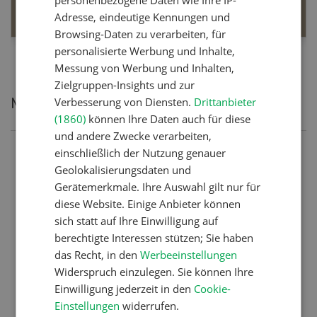
personenbezogene Daten wie Ihre IP-
MEHR ERFAHREN
Adresse, eindeutige Kennungen und
Browsing-Daten zu verarbeiten, für
personalisierte Werbung und Inhalte,
Messung von Werbung und Inhalten,
Zielgruppen-Insights und zur
Meistgelesene Artikel
Verbesserung von Diensten.
Drittanbieter
(1860)
können Ihre Daten auch für diese
und andere Zwecke verarbeiten,
einschließlich der Nutzung genauer
Nutztiere
Geolokalisierungsdaten und
Schweizer Kuhnamen: Liste
Gerätemerkmale. Ihre Auswahl gilt nur für
von A-Z
diese Website. Einige Anbieter können
sich statt auf Ihre Einwilligung auf
berechtigte Interessen stützen; Sie haben
Betriebsführung
das Recht, in den
Werbeeinstellungen
Widerspruch einzulegen. Sie können Ihre
Ressourcen: Mit Fäusten
Einwilligung jederzeit in den
Cookie-
gegen die Alters-Sichtigkeit
Einstellungen
widerrufen.