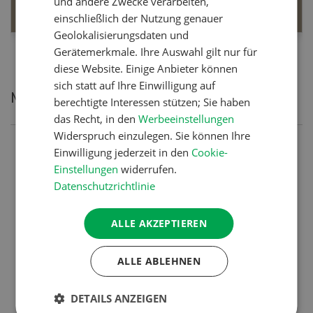
und andere Zwecke verarbeiten,
einschließlich der Nutzung genauer
Geolokalisierungsdaten und
Gerätemerkmale. Ihre Auswahl gilt nur für
diese Website. Einige Anbieter können
sich statt auf Ihre Einwilligung auf
Meistgelesene Artikel
berechtigte Interessen stützen; Sie haben
das Recht, in den
Werbeeinstellungen
Widerspruch einzulegen. Sie können Ihre
Nutztiere
Einwilligung jederzeit in den
Cookie-
Einstellungen
widerrufen.
Schweizer Kuhnamen: Liste
Datenschutzrichtlinie
von A-Z
ALLE AKZEPTIEREN
Pflanzenbau
ALLE ABLEHNEN
Erst das Ziel, dann die
Zwischenfrucht
DETAILS ANZEIGEN